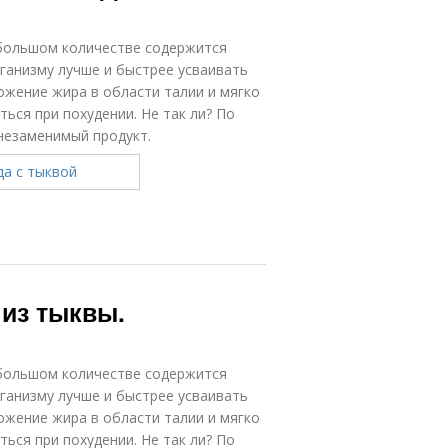
 большом количестве содержится
усное блюдо
Блюдо из тыквы
ганизму лучше и быстрее усваивать
жение жира в области талии и мягко
ться при похудении. Не так ли? По
незаменимый продукт.
ква с мясом
Салат с тыквой
 из тыквы.
 большом количестве содержится
ганизму лучше и быстрее усваивать
жение жира в области талии и мягко
ться при похудении. Не так ли? По