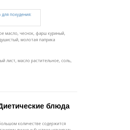
ое масло, чеснок, фарш куриный,
 душистый, молотая паприка
ый лист, масло растительное, соль,
 Диетические блюда
 большом количестве содержится
ганизму лучше и быстрее усваивать