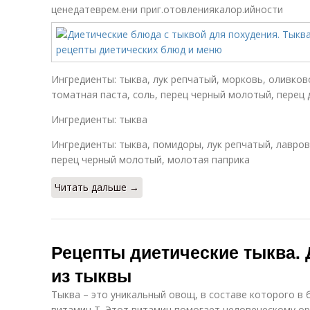
ценедатеврем.ени приг.отовлениякалор.ийности
Ингредиенты: тыква, лук репчатый, морковь, оливков
томатная паста, соль, перец черный молотый, перец
Ингредиенты: тыква
Ингредиенты: тыква, помидоры, лук репчатый, лавров
перец черный молотый, молотая паприка
Читать дальше →
Рецепты диетические тыква.
из тыквы
Тыква – это уникальный овощ, в составе которого в
витамин Т. Этот витамин помогает человеческому ор