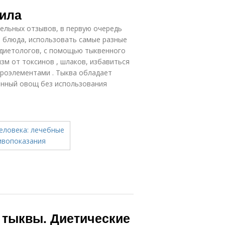
Выпечка из
усные блюда
вила
тыквы
ельных отзывов, в первую очередь
е блюда, использовать самые разные
 диетологов, с помощью тыквенного
Рецепты из
ряная тыква
тыквы
зм от токсинов , шлаков, избавиться
кроэлементами . Тыква обладает
нный овощ без использования
Десерты из
Тыква в
тыквы
мультиварке
Запеканка с
Крем-суп из
тыквой
тыквы
Диетические
ырая тыква
тыквы
 тыквы. Диетические