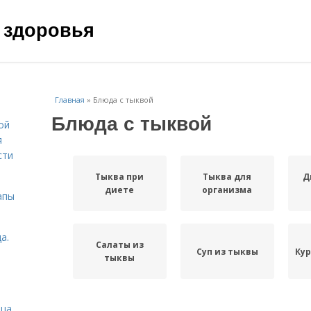
 здоровья
Главная
»
Блюда с тыквой
Блюда с тыквой
ой
я
сти
Тыква при
Тыква для
Д
диете
организма
апы
а.
Салаты из
Суп из тыквы
Кур
тыквы
ица