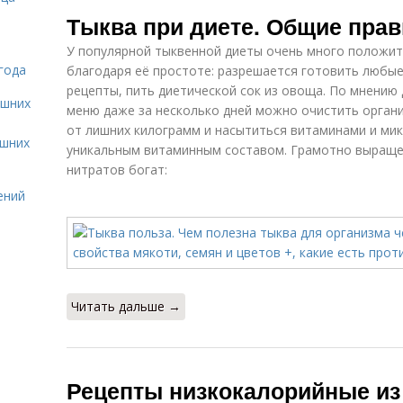
Рецепты с
Оладьи из
Вк
Тыква при диете. Общие пра
тыквой
тыквы
У популярной тыквенной диеты очень много положит
года
благодаря её простоте: разрешается готовить любы
рецепты, пить диетической сок из овоща. По мнению
Тыква в духовке
Простые блюда
П
ашних
меню даже за несколько дней можно очистить органи
от лишних килограмм и насытиться витаминами и ми
ашних
уникальным витаминным составом. Грамотно выраще
нитратов богат:
Тыквы с
Каша с тыквой
ений
капустой
Запеченная
Каши из тыквы
тыква
Читать дальше →
Тыква для
Тыквы при
С
похудения
похудении
Рецепты низкокалорийные из