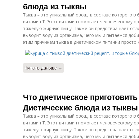
блюда из тыквы
Десерт из
Запеканки с
Тыква – это уникальный овощ, в составе которого в
Вк
тыквы
тыквой
витамин Т. Этот витамин помогает человеческому ор
тяжелую жирную пищу. Также он предотвращает отло
выводит воду из организма, чего мы и пытаемся доби
этим причинам тыква в диетическом питании просто 
Гарнир из
Пюре из тыквы
Ты
печеной тыквы
Читать дальше →
Что диетическое приготовить
Диетические блюда из тыквы
Тыква – это уникальный овощ, в составе которого в
витамин Т. Этот витамин помогает человеческому ор
тяжелую жирную пищу. Также он предотвращает отло
выводит воду из организма, чего мы и пытаемся доби