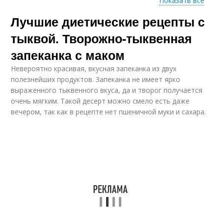
Показать все
Лучшие диетические рецепты с
Тыква при диете
Блюда с тыквой
тыквой. Творожно-тыквенная
запеканка с маком
Невероятно красивая, вкусная запеканка из двух
Салаты из тыквы
Суп из тыквы
полезнейших продуктов. Запеканка не имеет ярко
выраженного тыквенного вкуса, да и творог получается
очень мягким. Такой десерт можно смело есть даже
вечером, так как в рецепте нет пшеничной муки и сахара.
Гарнир из печеной
Пюре из тыквы
тыквы
Запеченная тыква
Тыква с мясом