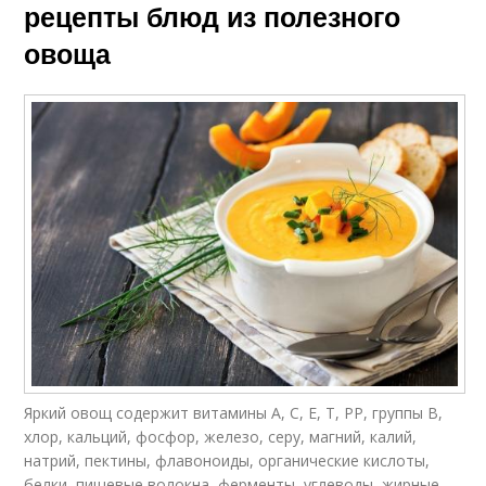
рецепты блюд из полезного
овоща
Яркий овощ содержит витамины А, С, Е, Т, РР, группы В,
хлор, кальций, фосфор, железо, серу, магний, калий,
натрий, пектины, флавоноиды, органические кислоты,
белки, пищевые волокна, ферменты, углеводы, жирные