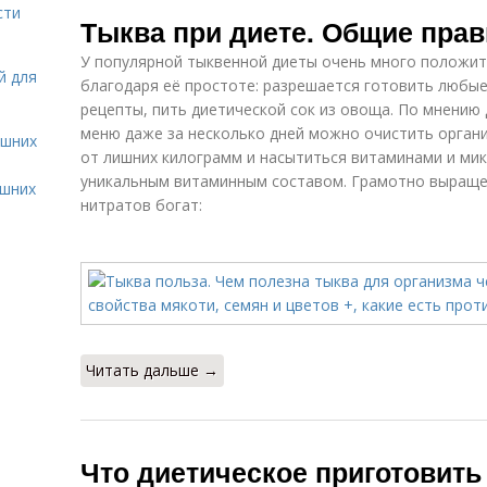
Запеченная
сти
Тыква в духовке
Чи
Тыква при диете. Общие пра
тыква
У популярной тыквенной диеты очень много положит
й для
благодаря её простоте: разрешается готовить любы
рецепты, пить диетической сок из овоща. По мнению
Тыква в
Каши из тыквы
Ка
мультиварке
меню даже за несколько дней можно очистить органи
ашних
от лишних килограмм и насытиться витаминами и ми
уникальным витаминным составом. Грамотно выраще
ашних
нитратов богат:
Крем-суп из
тыквы
Читать дальше →
Что диетическое приготовить