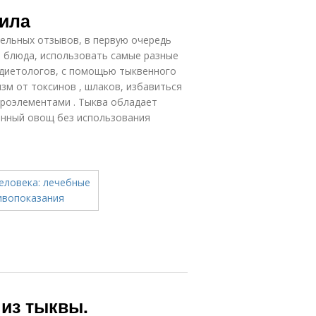
Рецепты из
псы из тыквы
вила
тыквы
ельных отзывов, в первую очередь
е блюда, использовать самые разные
 диетологов, с помощью тыквенного
Запеканка с
ша из тыквы
тыквой
зм от токсинов , шлаков, избавиться
кроэлементами . Тыква обладает
нный овощ без использования
 из тыквы.