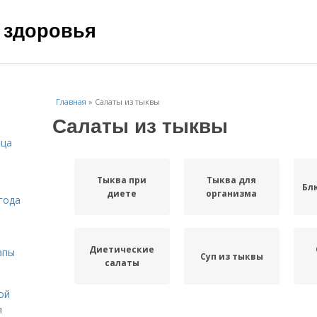
 здоровья
Главная
»
Салаты из тыквы
Салаты из тыквы
ица
Тыква при
Тыква для
Бл
диете
организма
года
Диетические
апы
Суп из тыквы
салаты
ой
я