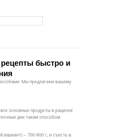
Тыква в
юда из тыквы
мультиварке
исовая каша
Каша из тыквы
 рецепты быстро и
ква с мясом
Салат с тыквой
ния
пособами. Мы предлагаем вашему
Салаты из
юда с тыквой
тыквы
 все основные продукты в рационе
рузочные дни таким способом
Крем-суп из
тыквы
вариант) – 700-800 г, и съесть в