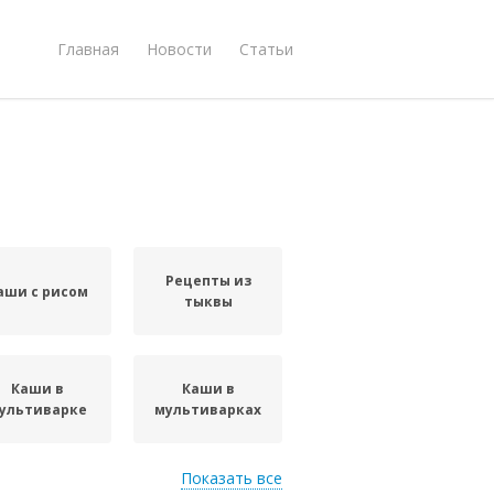
Главная
Новости
Статьи
Рецепты из
аши с рисом
тыквы
Каши в
Каши в
ультиварке
мультиварках
Показать все