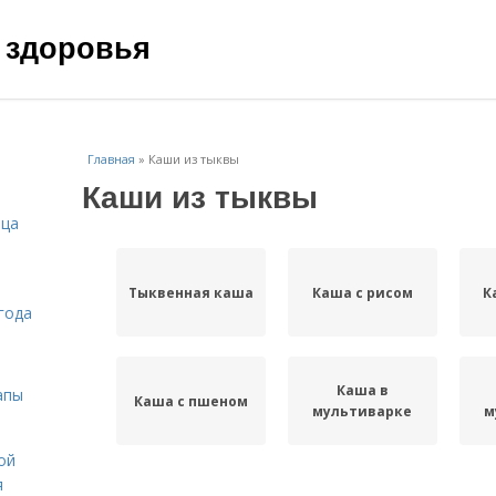
 здоровья
Главная
»
Каши из тыквы
Каши из тыквы
ица
Тыквенная каша
Каша с рисом
К
года
Каша в
апы
Каша с пшеном
мультиварке
м
ой
я