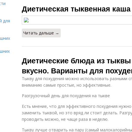
сти
Пшенная каша
Каша с тыквой
Бл
Диетическая тыквенная каша
й для
Запеченная
Вкусная каша
Р
Читать дальше →
тыква
ашних
ашних
Диетические блюда из тыквы
Гарнир из
Пюре из тыквы
Ты
печеной тыквы
вкусно. Варианты для похуде
Тыкву для похудения можно использовать разными с
вниманию самые простые, но эффективные.
Выпечка из
Тыква в духовке
Бл
тыквы
Разгрузочный день для похудения на тыкве
Есть мнение, что для эффективного похудения нужно
заменить тыквой, но это вряд ли стоит делать. Разг
Запеканка с
проводить можно, не чаще раза в неделю.
Суп из тыквы
тыквой
Тыкву лучше отварить на пару (самый малокалорийный 