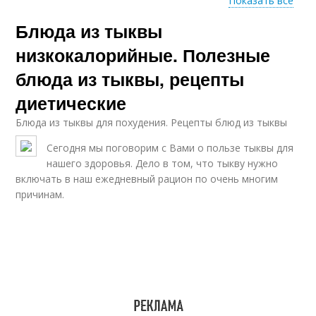
Показать все
Блюда из тыквы
Тушеная тыква
Рагу из тыквы
низкокалорийные. Полезные
блюда из тыквы, рецепты
диетические
Каша с тыквой
Тыквы с капустой
Блюда из тыквы для похудения. Рецепты блюд из тыквы
Сегодня мы поговорим с Вами о пользе тыквы для
нашего здоровья. Дело в том, что тыкву нужно
включать в наш ежедневный рацион по очень многим
Десерты из тыквы
Соус со специями
причинам.
Филе с нежной
Тыква в соусе
тыквой