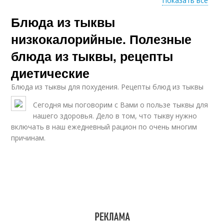
Показать все
Блюда из тыквы
Тушеная тыква
Рагу из тыквы
низкокалорийные. Полезные
блюда из тыквы, рецепты
диетические
Каша с тыквой
Тыквы с капустой
Блюда из тыквы для похудения. Рецепты блюд из тыквы
Сегодня мы поговорим с Вами о пользе тыквы для
нашего здоровья. Дело в том, что тыкву нужно
включать в наш ежедневный рацион по очень многим
Тыква в сметанном
Десерты из тыквы
соусе
причинам.
Куриное филе
Тыква в соусе