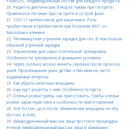
FEMEGYL. Индивидуальный состав для каждого продукта
20.
Рецепты диетических блюд из тыквы при гастрите.
Правильное питание при гастрите в острой фазе
21.
ТОП-11 пребиотиков для кишечника. Роль
пробиотиков и пребиотиков при болезнях ЖКТ: от
биологии к клинике
22.
Пятиминутная утренняя зарядка для тех. В чем польза
обычной утренней зарядки
23.
Упражнения для самостоятельной тренировки.
Особенности тренировок в домашних условиях
24.
Через сколько можно менять сережки после прокола
ушей. Прокалывание ушек детям: отвечаем на часто
задаваемые вопросы
25.
Как убрать кисетные морщины
26.
Сыр курт рецепты с ним. Особенности курта
27.
Оленьи рожки грибы, как приготовить. Грибы оленьи
рожки: характеристика и особенности приготовления
28.
Лоб ботокс до и после. Мимические морщины на лбу
(ботокс в лоб)
29.
Лимфодренажный массаж лица протокол процедуры.
Ручной лимфодренажный массаж лица в домашних