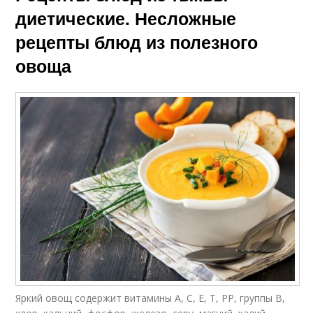
диетические. Несложные
рецепты блюд из полезного
овоща
Яркий овощ содержит витамины А, С, Е, Т, РР, группы В,