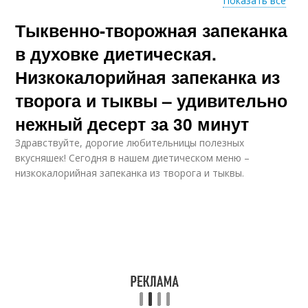
Показать все
Тыквенно-творожная запеканка
Творожная запеканка
Полосатая запеканка
в духовке диетическая.
Низкокалорийная запеканка из
творога и тыквы – удивительно
Запеканка с
Вкусные запеканки
тыквенным пюре
нежный десерт за 30 минут
Здравствуйте, дорогие любительницы полезных
вкусняшек! Сегодня в нашем диетическом меню –
низкокалорийная запеканка из творога и тыквы.
Творожно-тыквенная
Запеканка с тыквой
запеканка
Запеканка с
Тыква в духовке
яблоками