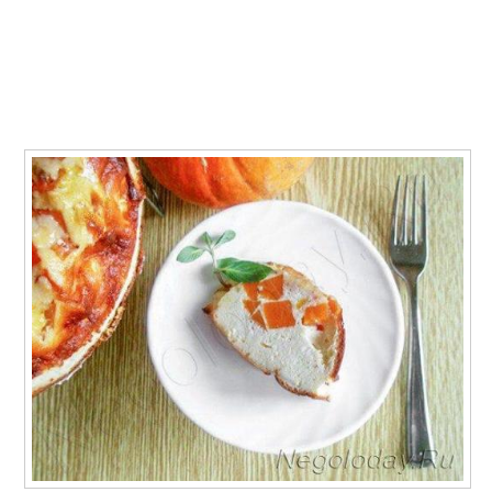
Запеканки в духовке
Запеканки с творогом
Рецепты с тыквой
Блюда из тыквы
Выпечка из тыквы
Выпечка с тыквой
Фаршированная
Тыква с мясом
тыква