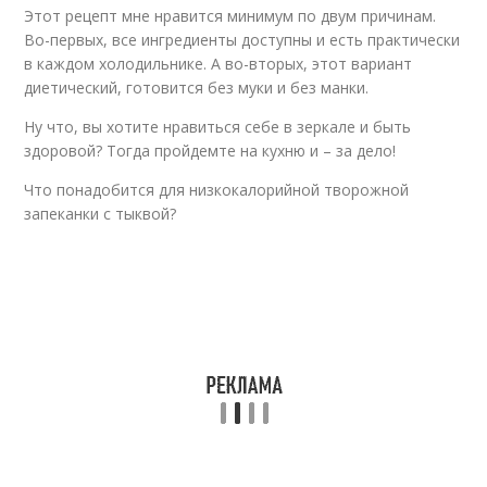
Этот рецепт мне нравится минимум по двум причинам.
Диетические тыквы
Десерт из тыквы
Во-первых, все ингредиенты доступны и есть практически
в каждом холодильнике. А во-вторых, этот вариант
диетический, готовится без муки и без манки.
Ну что, вы хотите нравиться себе в зеркале и быть
Десерты из тыквы
Запеканка с творогом
здоровой? Тогда пройдемте на кухню и – за дело!
Что понадобится для низкокалорийной творожной
запеканки с тыквой?
Суп из тыквы
Рецепты из тыквы
Тыквенная запеканка
Блюдо из тыквы
Блюда с тыквой