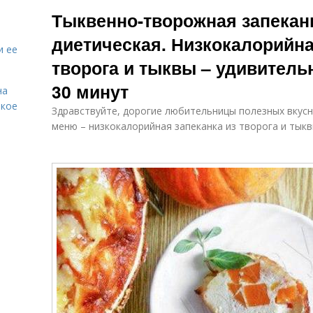
Запеканка с
тыквенная
Тыквенно-творожная запеканк
тыквой
запеканка
диетическая. Низкокалорийна
и ее
творога и тыквы – удивитель
Запеканки с
Запеканка с
творогом
творогом
30 минут
на
акое
Здравствуйте, дорогие любительницы полезных вкусн
меню – низкокалорийная запеканка из творога и тыкв