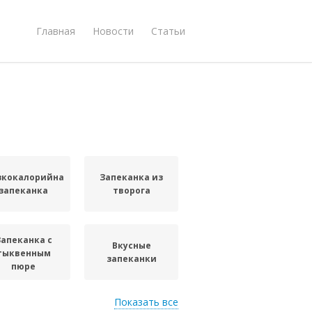
Главная
Новости
Статьи
зкокалорийная
Запеканка из
запеканка
творога
Запеканка с
Вкусные
тыквенным
запеканки
пюре
Показать все