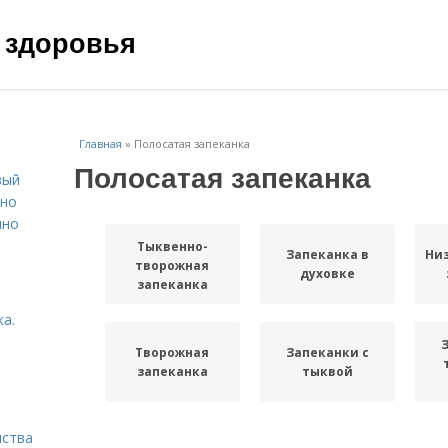
 здоровья
Главная
»
Полосатая запеканка
Полосатая запеканка
вый
ьно
пно
Тыквенно-
Запеканка в
Ни
творожная
духовке
запеканка
а.
Творожная
Запеканки с
запеканка
тыквой
нства
Творожно-