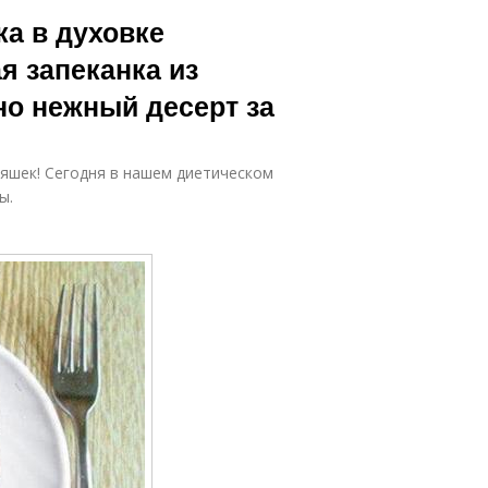
Запеканка с
Запеканки в
а в духовке
яблоками
духовке
я запеканка из
но нежный десерт за
Тыквенная
запеканка
яшек! Сегодня в нашем диетическом
ы.