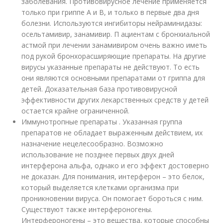
заболевания. Противовирусное лечение применяется
только при гриппе А и В, и только в первые два дня
болезни. Используются ингибиторы нейраминидазы:
осельтамивир, занамивир. П ациентам с бронхиальной
астмой при лечении занамивиром очень важно иметь
под рукой бронхорасширяющие препараты. На другие
вирусы указанные препараты не действуют. То есть
они являются основными препаратами от гриппа для
детей. Доказательная база противовирусной
эффективности других лекарственных средств у детей
остается крайне ограниченной.
Иммунотропные препараты . Указанная группа
препаратов не обладает выраженным действием, их
назначение нецелесообразно. Возможно
использование не позднее первых двух дней
интерферона альфа, однако и его эффект достоверно
не доказан. Для понимания, интерферон – это белок,
который выделяется клетками организма при
проникновении вируса. Он помогает бороться с ним.
Существуют также интерфероногены.
Интерфероногены – это вещества, которые способны