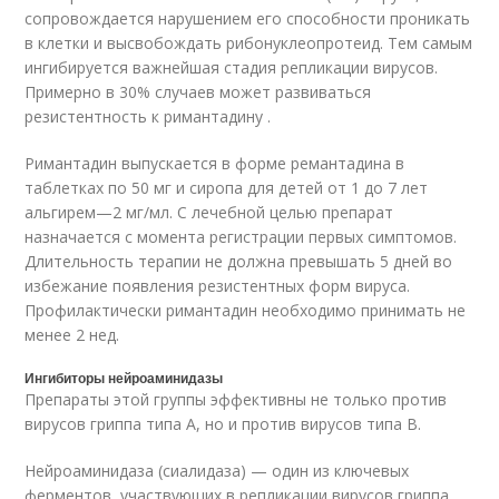
сопровождается нарушением его способности проникать
в клетки и высвобождать рибонуклеопротеид. Тем самым
ингибируется важнейшая стадия репликации вирусов.
Примерно в 30% случаев может развиваться
резистентность к римантадину .
Римантадин выпускается в форме ремантадина в
таблетках по 50 мг и сиропа для детей от 1 до 7 лет
альгирем—2 мг/мл. С лечебной целью препарат
назначается с момента регистрации первых симптомов.
Длительность терапии не должна превышать 5 дней во
избежание появления резистентных форм вируса.
Профилактически римантадин необходимо принимать не
менее 2 нед.
Ингибиторы нейроаминидазы
Препараты этой группы эффективны не только против
вирусов гриппа типа А, но и против вирусов типа В.
Нейроаминидаза (сиалидаза) — один из ключевых
ферментов, участвующих в репликации вирусов гриппа.