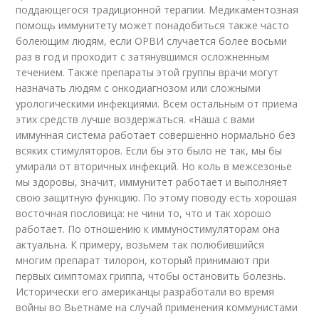
поддающегося традиционной терапии. Медикаментозная
помощь иммунитету может понадобиться также часто
болеющим людям, если ОРВИ случается более восьми
раз в год и проходит с затянувшимся осложненным
течением. Также препараты этой группы врачи могут
назначать людям с онкодиагнозом или сложными
урологическими инфекциями. Всем остальным от приема
этих средств лучше воздержаться. «Наша с вами
иммунная система работает совершенно нормально без
всяких стимуляторов. Если бы это было не так, мы бы
умирали от вторичных инфекций. Но коль в межсезонье
мы здоровы, значит, иммунитет работает и выполняет
свою защитную функцию. По этому поводу есть хорошая
восточная пословица: не чини то, что и так хорошо
работает. По отношению к иммуностимуляторам она
актуальна. К примеру, возьмем так полюбившийся
многим препарат тилорон, который принимают при
первых симптомах гриппа, чтобы остановить болезнь.
Исторически его американцы разработали во время
войны во Вьетнаме на случай применения коммунистами