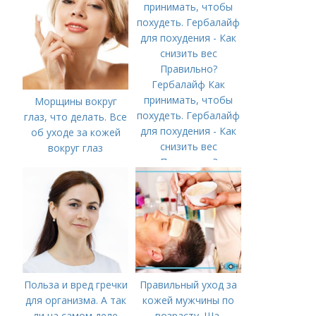
Гербалайф Как
принимать, чтобы
Морщины вокруг
похудеть. Гербалайф
глаз, что делать. Все
для похудения - Как
об уходе за кожей
снизить вес
вокруг глаз
Правильно?
Польза и вред гречки
Правильный уход за
для организма. А так
кожей мужчины по
ли на самом деле
возрасту. Ша.