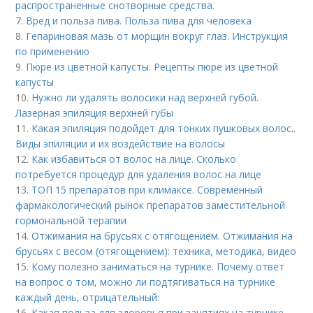
распространенные снотворные средства.
7.
Вред и польза пива. Польза пива для человека
8.
Гепариновая мазь от морщин вокруг глаз. Инструкция
по применению
9.
Пюре из цветной капусты. Рецепты пюре из цветной
капусты
10.
Нужно ли удалять волосики над верхней губой.
Лазерная эпиляция верхней губы
11.
Какая эпиляция подойдет для тонких пушковых волос..
Виды эпиляции и их воздействие на волосы
12.
Как избавиться от волос на лице. Сколько
потребуется процедур для удаления волос на лице
13.
ТОП 15 препаратов при климаксе. Современный
фармакологический рынок препаратов заместительной
гормональной терапии
14.
Отжимания на брусьях с отягощением. Отжимания на
брусьях с весом (отягощением): техника, методика, видео
15.
Кому полезно заниматься на турнике. Почему ответ
на вопрос о том, можно ли подтягиваться на турнике
каждый день, отрицательный:
16.
Какая польза для здоровья при занятиях на турнике-