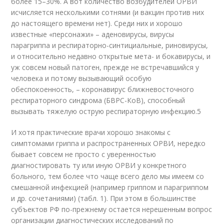
более 15–30%. А вот количество возбудителей ОРВИ
исчисляется несколькими сотнями (и вакцин против них
до настоящего времени нет). Среди них и хорошо
известные «персонажи» – аденовирусы, вирусы
парагриппа и респираторно-синтициальные, риновирусы,
и относительно недавно открытые мета- и бокавирусы, и
уж совсем новый патоген, прежде не встречавшийся у
человека и потому вызывающий особую
обеспокоенность, – коронавирус ближневосточного
респираторного синдрома (БВРС-КоВ), способный
вызывать тяжелую острую респираторную инфекцию.
5
И хотя практические врачи хорошо знакомы с
симптомами гриппа и распространенных ОРВИ, нередко
бывает совсем не просто с уверенностью
диагностировать ту или иную ОРВИ у конкретного
больного, тем более что чаще всего дело мы имеем со
смешанной инфекцией (например гриппом и парагриппом
и др. сочетаниями) (табл. 1). При этом в большинстве
субъектов РФ по-прежнему остается нерешенным вопрос
организации диагностических исследований по