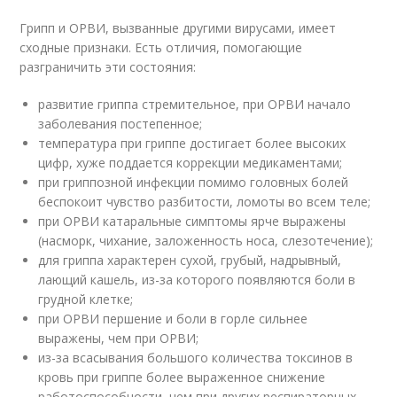
Грипп и ОРВИ, вызванные другими вирусами, имеет
сходные признаки. Есть отличия, помогающие
разграничить эти состояния:
развитие гриппа стремительное, при ОРВИ начало
заболевания постепенное;
температура при гриппе достигает более высоких
цифр, хуже поддается коррекции медикаментами;
при гриппозной инфекции помимо головных болей
беспокоит чувство разбитости, ломоты во всем теле;
при ОРВИ катаральные симптомы ярче выражены
(насморк, чихание, заложенность носа, слезотечение);
для гриппа характерен сухой, грубый, надрывный,
лающий кашель, из-за которого появляются боли в
грудной клетке;
при ОРВИ першение и боли в горле сильнее
выражены, чем при ОРВИ;
из-за всасывания большого количества токсинов в
кровь при гриппе более выраженное снижение
работоспособности, чем при других респираторных