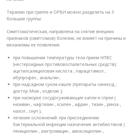
Терапию при гриппе и ОРВИ можно разделить на 3
большие группы:
Симптоматическая, направлена на снятие внешних
признаков (симптомов) болезни, не влияет на причины и
механизмы ее появления:
при повышении температуры тела прием НПВС
(нестероидных противовоспалительных средств):
ацетилсалициловая кислота , парацетамол ,
ибупрофен , анальгин ;
при надсадном сухом кашле (препараты синекод ,
доктор Мом , коделак );
при насморке сосудосуживающие капли и спреи (
називин , нафтизин , ксилен , африн , тизин , ринза ,
назол , снуп );
лечение осложнений: при присоединении
бактериальной инфекции назначение антибиотиков (
пенициллин , азитромицин , амоксициллин ,