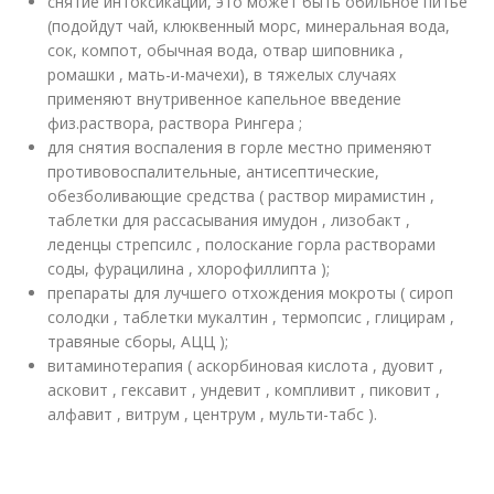
снятие интоксикации, это может быть обильное питье
(подойдут чай, клюквенный морс, минеральная вода,
сок, компот, обычная вода, отвар шиповника ,
ромашки , мать-и-мачехи), в тяжелых случаях
применяют внутривенное капельное введение
физ.раствора, раствора Рингера ;
для снятия воспаления в горле местно применяют
противовоспалительные, антисептические,
обезболивающие средства ( раствор мирамистин ,
таблетки для рассасывания имудон , лизобакт ,
леденцы стрепсилс , полоскание горла растворами
соды, фурацилина , хлорофиллипта );
препараты для лучшего отхождения мокроты ( сироп
солодки , таблетки мукалтин , термопсис , глицирам ,
травяные сборы, АЦЦ );
витаминотерапия ( аскорбиновая кислота , дуовит ,
асковит , гексавит , ундевит , компливит , пиковит ,
алфавит , витрум , центрум , мульти-табс ).