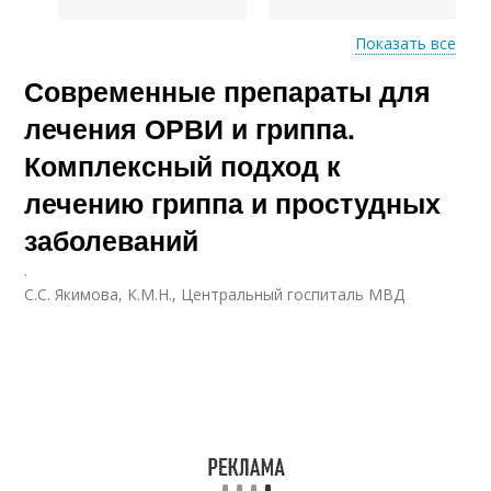
Показать все
Современные препараты для
Препараты при
Препараты против
коронавирусе
коронавируса
лечения ОРВИ и гриппа.
Комплексный подход к
лечению гриппа и простудных
Противовирусные
Препараты от
средства
простуды
заболеваний
.
С.С. Якимова, К.М.Н., Центральный госпиталь МВД
Противовирусный
Препараты от
препарат
коронавируса
Препараты при ковид
Препараты от вируса