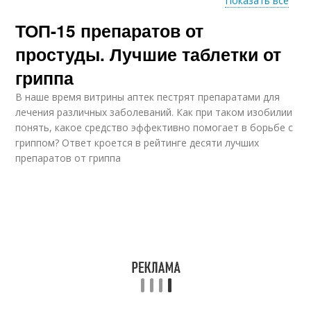
Показать все
ТОП-15 препаратов от
Препараты от
Препараты при ковид
коронавируса
простуды. Лучшие таблетки от
гриппа
В наше время витрины аптек пестрят препаратами для
лечения различных заболеваний. Как при таком изобилии
понять, какое средство эффективно помогает в борьбе с
гриппом? Ответ кроется в рейтинге десяти лучших
препаратов от гриппа