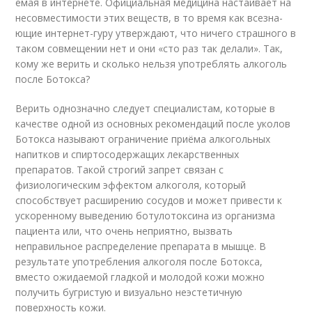
емая в ин­тернете. Официальная меди­ци­на настаивает на
несов­мес­ти­мос­ти этих веществ, в то время как все­зна­
ющие интернет-гуру утвер­жда­ют, что ничего страшно­го в
таком совмещении нет и они «сто раз так делали». Так,
кому же верить и сколько нельзя употреблять ал­коголь
после Ботокса?
Верить однозначно следует специалистам, которые в
качестве одной из основных рекомендаций после уколов
Ботокса называют ограничение приёма алкогольных
напитков и спиртосодержащих лекарственных
препаратов. Такой строгий запрет связан с
физиологическим эффектом алкоголя, который
способствует расширению сосудов и может привести к
ускоренному выведению ботулотоксина из организма
пациента или, что очень неприятно, вызвать
неправильное распределение препарата в мышце. В
результате употребления ал­ко­го­ля после Ботокса,
вместо ожидаемой гладкой и молодой кожи можно
получить бугристую и визуально неэстетичную
поверхность кожи.