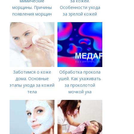
мимические
за кожей.
морщины. Причины
Особенности ухода
появления морщин
за зрелой кожей
вокруг рта
Заботимся о коже
Обработка прокола
дома. Основные
ушей. Как ухаживать
этапы ухода за кожей
за проколотой
тела
мочкой уха