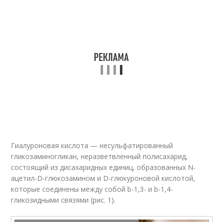
Гиалуроновая кислота — несульфатированный
гликозаминогликан, неразветвленный полисахарид,
состоящий из дисахаридных единиц, образованных N-
ацетил-D-глюкозамином и D-глюкуроновой кислотой,
которые соединены между собой b-1,3- и b-1,4-
гликозидными связями (рис. 1).