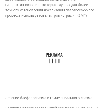
гиперактивности. В некоторых случаях для более
точного установления локализации патологического
процесса используется электромиография (ЭМГ).
Лечение блефароспазма и гемифациального спазма
Раствор Ботокса вводят иглой размером 27-30G/0.4-0.3