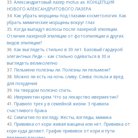
33.
Александритовый лазер motus ax. КОНЦЕПЦИЯ
НОВОГО АЛЕКСАНДРИТОВОГО ЛАЗЕРА
34.
Как убрать морщины под глазами косметология. Как
убрать мимические морщины вокруг глаз
35.
Когда выпадут волосы после лазерной эпиляции.
Отличия лазерной эпиляции от фотоэпиляции и других
видов эпиляции?
36.
Как выглядеть стильно в 30 лет. Базовый гардероб
элегантных Леди -- как стильно одеваться в 30 и
выглядеть великолепно
37.
Пельмени полезны ли. Полезны ли пельмени?
38.
Можно ли есть на ночь сливу. Слива: польза и вред
для похудения
39.
На твердом полезно спать.
40.
Ивермектин крем. Что за лекарство ивермектин?
41.
Правило трех у в семейной жизни. 3 правила
счастливого брака
42.
Симпатия по взгляду. Жесты, взгляды, мимика
43.
Прививка от кори живая вакцина или нет. Прививка от
кори куда делают. График прививок от кори и пути
введения вакцины