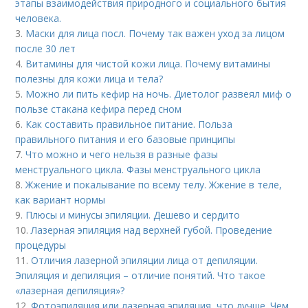
этапы взаимодействия природного и социального бытия
человека.
3.
Маски для лица посл. Почему так важен уход за лицом
после 30 лет
4.
Витамины для чистой кожи лица. Почему витамины
полезны для кожи лица и тела?
5.
Можно ли пить кефир на ночь. Диетолог развеял миф о
пользе стакана кефира перед сном
6.
Как составить правильное питание. Польза
правильного питания и его базовые принципы
7.
Что можно и чего нельзя в разные фазы
менструального цикла. Фазы менструального цикла
8.
Жжение и покалывание по всему телу. Жжение в теле,
как вариант нормы
9.
Плюсы и минусы эпиляции. Дешево и сердито
10.
Лазерная эпиляция над верхней губой. Проведение
процедуры
11.
Отличия лазерной эпиляции лица от депиляции.
Эпиляция и депиляция – отличие понятий. Что такое
«лазерная депиляция»?
12.
Фотоэпиляция или лазерная эпиляция, что лучше. Чем