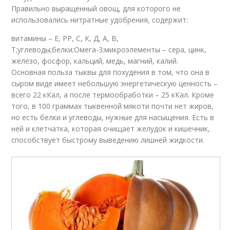
Правильно выращенный овощ, для которого не
использовались нитратные удобрения, содержит:
витамины – Е, РР, С, К, Д, А, В,
Т;углеводы;белки;Омега-3;микроэлементы – сера, цинк,
железо, фосфор, кальций, медь, магний, калий.
Основная польза тыквы для похудения в том, что она в
сыром виде имеет небольшую энергетическую ценность –
всего 22 кКал, а после термообработки – 25 кКал. Кроме
того, в 100 граммах тыквенной мякоти почти нет жиров,
но есть белки и углеводы, нужные для насыщения. Есть в
ней и клетчатка, которая очищает желудок и кишечник,
способствует быстрому выведению лишней жидкости.