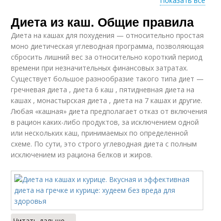
Показать все
Диета из каш. Общие правила
Диета на гречке
Диеты на гречке
Диета на кашах для похудения — относительно простая
моно диетическая углеводная программа, позволяющая
сбросить лишний вес за относительно короткий период
времени при незначительных финансовых затратах.
Десятидневная
Диета от мэри
Существует большое разнообразие такого типа диет —
диета
гречневая диета , диета 6 каш , пятидневная диета на
кашах , монастырская диета , диета на 7 кашах и другие.
Любая «кашная» диета предполагает отказ от включения
в рацион каких-либо продуктов, за исключением одной
Диеты на кашах
Рецепты для диеты
или нескольких каш, принимаемых по определенной
схеме. По сути, это строго углеводная диета с полным
исключением из рациона белков и жиров.
Читать дальше →