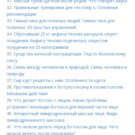
31.
Массаж сухой щеткой после родов. Что говорит наука
32.
Правильные тренировки для тех кому з. Основные
рекомендации
33.
Гимнастика для пожилых людей. Гимнастика для
пожилых: 20 простых упражнений
34.
Сбросившая 25 кг анфиса Чехова раскрыла секрет
похудения. Анфиса Чехова поделилась секретом
похудения на 25 килограммов
35.
Средства женской контрацепции. Гид по безопасному
сексу
36.
Связь между человеком и природой. Связь человека и
природы
37.
Сыр курт рецепты с ним. Особенности курта
38.
Противопоказания к ботулотоксину в косметологии.
Механизм действия
39.
Что делает ботокс с лицом. Какие проблемы
устраняют инъекции ботокса для верхней части лица
40.
Аппаратный лимфодренажный массаж лица. Виды
лимфодренажного массажа
41.
Что нельзя делать перед ботоксом для лица. Чего
нельзя делать после процедуры?