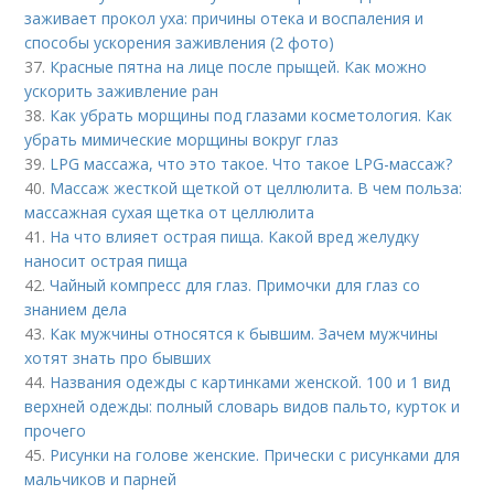
заживает прокол уха: причины отека и воспаления и
способы ускорения заживления (2 фото)
37.
Красные пятна на лице после прыщей. Как можно
ускорить заживление ран
38.
Как убрать морщины под глазами косметология. Как
убрать мимические морщины вокруг глаз
39.
LPG массажа, что это такое. Что такое LPG-массаж?
40.
Массаж жесткой щеткой от целлюлита. В чем польза:
массажная сухая щетка от целлюлита
41.
На что влияет острая пища. Какой вред желудку
наносит острая пища
42.
Чайный компресс для глаз. Примочки для глаз со
знанием дела
43.
Как мужчины относятся к бывшим. Зачем мужчины
хотят знать про бывших
44.
Названия одежды с картинками женской. 100 и 1 вид
верхней одежды: полный словарь видов пальто, курток и
прочего
45.
Рисунки на голове женские. Прически с рисунками для
мальчиков и парней