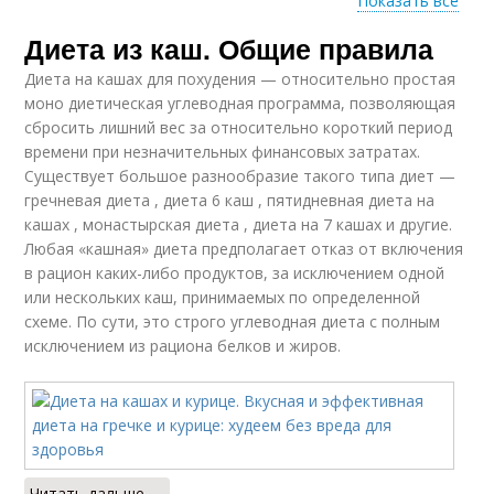
Показать все
Диета из каш. Общие правила
Диеты на гречке
Овсяная диета
Диета на кашах для похудения — относительно простая
моно диетическая углеводная программа, позволяющая
сбросить лишний вес за относительно короткий период
времени при незначительных финансовых затратах.
Десятидневная
Диета от мэри
Существует большое разнообразие такого типа диет —
диета
гречневая диета , диета 6 каш , пятидневная диета на
кашах , монастырская диета , диета на 7 кашах и другие.
Любая «кашная» диета предполагает отказ от включения
в рацион каких-либо продуктов, за исключением одной
Диеты на кашах
или нескольких каш, принимаемых по определенной
схеме. По сути, это строго углеводная диета с полным
исключением из рациона белков и жиров.
Читать дальше →