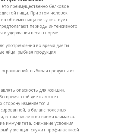
– это преимущественно белковое
одистой пищи. При этом человек
я на объемы пищи не существует.
х предполагают периоды интенсивного
я и удержания веса в норме.
ля употребления во время диеты –
ые яйца, рыбная продукция.
з ограничений, выбирая продукты из
тавлять опасность для женщин,
Во время этой диеты может
ую сторону изменяется и
сированной, а баланс полезных
, в том числе и во время климакса.
ние иммунитета, снижение усвоения
орый у женщин служит профилактикой