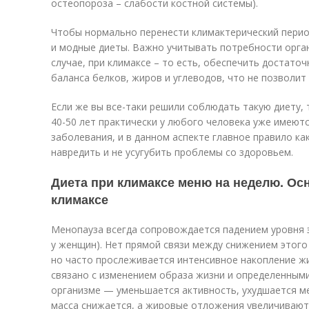
остеопороза – слабости костной системы).
Чтобы нормально перенести климактерический период
и модные диеты. Важно учитывать потребности орган
случае, при климаксе – то есть, обеспечить достат
баланса белков, жиров и углеводов, что не позволи
Если же вы все-таки решили соблюдать такую диету, 
40-50 лет практически у любого человека уже имеют
заболевания, и в данном аспекте главное правило ка
навредить и не усугубить проблемы со здоровьем.
Диета при климаксе меню на неделю. Ос
климаксе
Менопауза всегда сопровождается падением уровня 
у женщин). Нет прямой связи между снижением этого
но часто прослеживается интенсивное накопление жи
связано с изменением образа жизни и определенным
организме — уменьшается активность, ухудшается м
масса снижается, а жировые отложения увеличивают