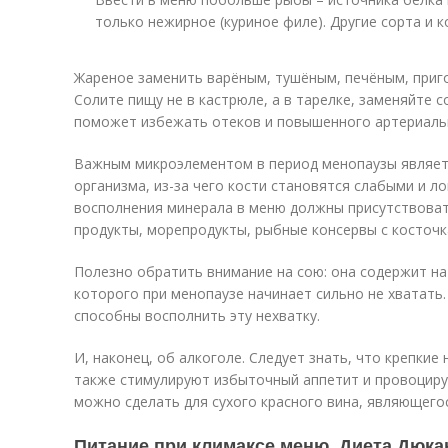
только нежирное (куриное филе). Другие сорта и к
Жареное заменить варёным, тушёным, печёным, приго
Солите пищу не в кастрюле, а в тарелке, заменяйте с
поможет избежать отеков и повышенного артериаль
Важным микроэлементом в период менопаузы являетс
организма, из-за чего кости становятся слабыми и л
восполнения минерала в меню должны присутствова
продукты, морепродукты, рыбные консервы с косточк
Полезно обратить внимание на сою: она содержит на
которого при менопаузе начинает сильно не хватать.
способны восполнить эту нехватку.
И, наконец, об алкоголе. Следует знать, что крепкие
также стимулируют избыточный аппетит и провоцир
можно сделать для сухого красного вина, являющег
Питание при климаксе меню. Диета Дюка