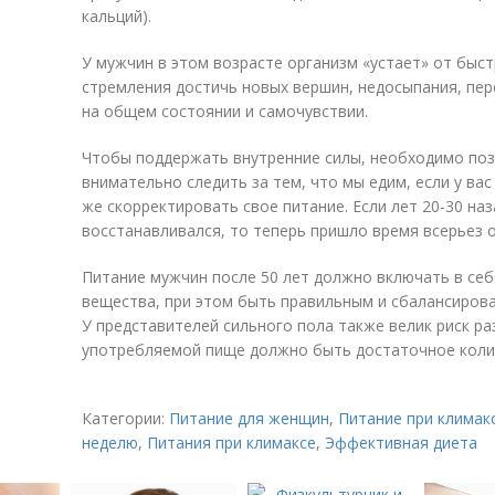
кальций).
У мужчин в этом возрасте организм «устает» от быс
стремления достичь новых вершин, недосыпания, пере
на общем состоянии и самочувствии.
Чтобы поддержать внутренние силы, необходимо поз
внимательно следить за тем, что мы едим, если у ва
же скорректировать свое питание. Если лет 20-30 на
восстанавливался, то теперь пришло время всерьез 
Питание мужчин после 50 лет должно включать в се
вещества, при этом быть правильным и сбалансирова
У представителей сильного пола также велик риск ра
употребляемой пище должно быть достаточное колич
Категории:
Питание для женщин
,
Питание при климак
неделю
,
Питания при климаксе
,
Эффективная диета