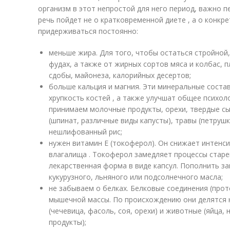
организм в этот непростой для него период, важно п
речь пойдет не о кратковременной диете , а о конкр
придерживаться постоянно:
меньше жира. Для того, чтобы остаться стройной,
фудах, а также от жирных сортов мяса и колбас, 
сдобы, майонеза, калорийных десертов;
больше кальция и магния. Эти минеральные сост
хрупкость костей , а также улучшат общее психол
принимаем молочные продукты, орехи, твердые с
(шпинат, различные виды капусты), травы (петрушка
нешлифованный рис;
нужен витамин Е (токоферол). Он снижает интенс
влагалища . Токоферол замедляет процессы старе
лекарственная форма в виде капсул. Пополнить з
кукурузного, льняного или подсолнечного масла;
не забываем о белках. Белковые соединения (пр
мышечной массы. По происхождению они делятся 
(чечевица, фасоль, соя, орехи) и животные (яйца
продукты);