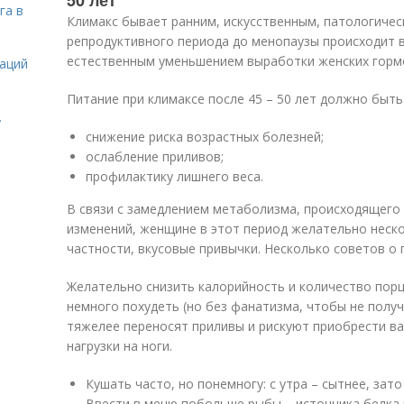
50 лет
га в
Климакс бывает ранним, искусственным, патологичес
репродуктивного периода до менопаузы происходит в 
естественным уменьшением выработки женских горм
даций
Питание при климаксе после 45 – 50 лет должно быть
.
снижение риска возрастных болезней;
ослабление приливов;
профилактику лишнего веса.
В связи с замедлением метаболизма, происходящего
изменений, женщине в этот период желательно неско
частности, вкусовые привычки. Несколько советов о 
Желательно снизить калорийность и количество порц
немного похудеть (но без фанатизма, чтобы не полу
тяжелее переносят приливы и рискуют приобрести ва
нагрузки на ноги.
Кушать часто, но понемногу: с утра – сытнее, зат
Ввести в меню побольше рыбы – источника белка