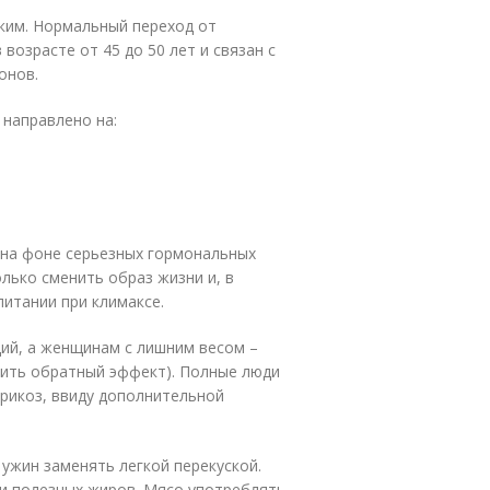
ким. Нормальный переход от
возрасте от 45 до 50 лет и связан с
онов.
 направлено на:
 на фоне серьезных гормональных
лько сменить образ жизни и, в
питании при климаксе.
ий, а женщинам с лишним весом –
чить обратный эффект). Полные люди
рикоз, ввиду дополнительной
о ужин заменять легкой перекуской.
 и полезных жиров. Мясо употреблять