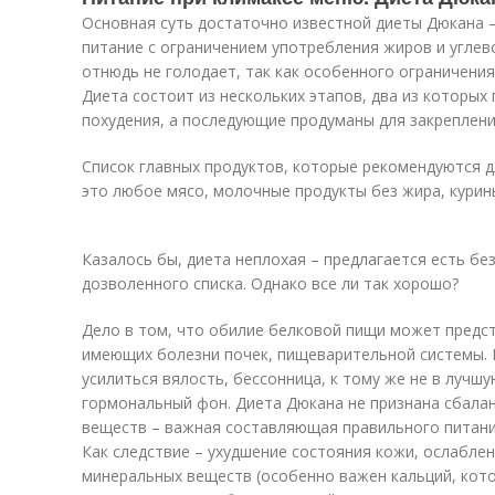
Основная суть достаточно известной диеты Дюкана 
питание с ограничением употребления жиров и углев
отнюдь не голодает, так как особенного ограничени
Диета состоит из нескольких этапов, два из которы
похудения, а последующие продуманы для закреплени
Список главных продуктов, которые рекомендуются д
это любое мясо, молочные продукты без жира, курин
Казалось бы, диета неплохая – предлагается есть бе
дозволенного списка. Однако все ли так хорошо?
Дело в том, что обилие белковой пищи может предс
имеющих болезни почек, пищеварительной системы. 
усилиться вялость, бессонница, к тому же не в лучш
гормональный фон. Диета Дюкана не признана сбалан
веществ – важная составляющая правильного питания
Как следствие – ухудшение состояния кожи, ослабле
минеральных веществ (особенно важен кальций, кот