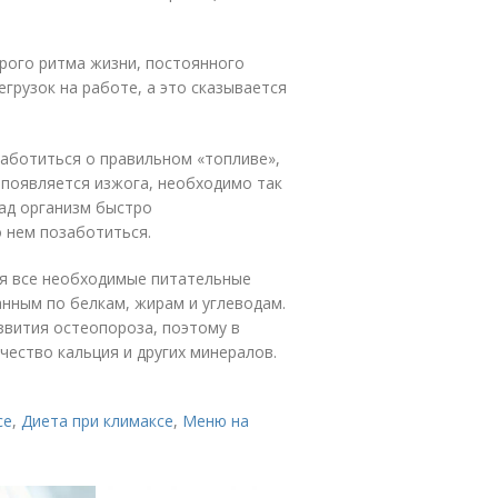
трого ритма жизни, постоянного
грузок на работе, а это сказывается
аботиться о правильном «топливе»,
с появляется изжога, необходимо так
зад организм быстро
о нем позаботиться.
бя все необходимые питательные
нным по белкам, жирам и углеводам.
звития остеопороза, поэтому в
ество кальция и других минералов.
се
,
Диета при климаксе
,
Меню на