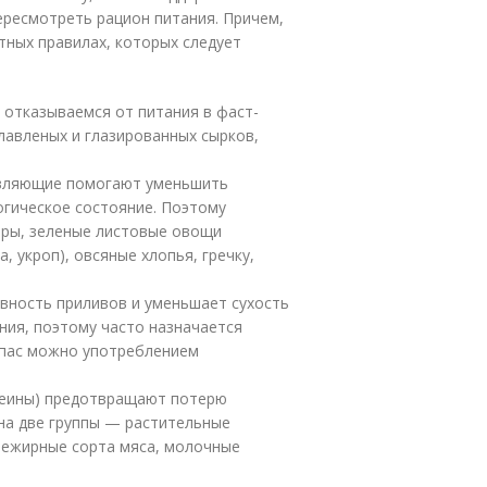
ересмотреть рацион питания. Причем,
етных правилах, которых следует
 отказываемся от питания в фаст-
плавленых и глазированных сырков,
авляющие помогают уменьшить
огическое состояние. Поэтому
ыры, зеленые листовые овощи
, укроп), овсяные хлопья, гречку,
ивность приливов и уменьшает сухость
ния, поэтому часто назначается
апас можно употреблением
отеины) предотвращают потерю
на две группы — растительные
, нежирные сорта мяса, молочные