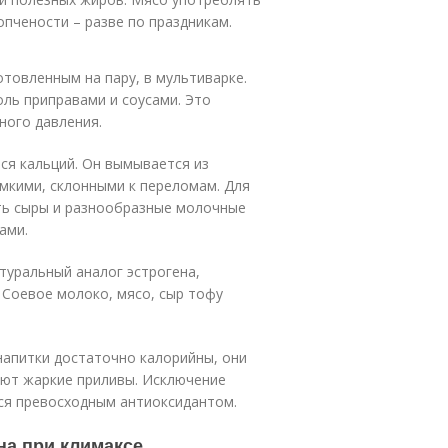
опчености – разве по праздникам.
товленным на пару, в мультиварке.
оль приправами и соусами. Это
ного давления.
я кальций. Он вымывается из
омкими, склонными к переломам. Для
ть сыры и разнообразные молочные
ами.
туральный аналог эстрогена,
 Соевое молоко, мясо, сыр тофу
 напитки достаточно калорийны, они
уют жаркие приливы. Исключение
ося превосходным антиоксидантом.
на при климаксе