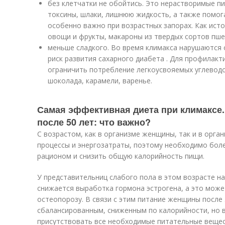
без клетчатки не обойтись. Это нерастворимые 
токсины, шлаки, лишнюю жидкость, а также помог
особенно важно при возрастных запорах. Как ист
овощи и фрукты, макароны из твердых сортов пше
меньше сладкого. Во время климакса нарушаются
риск развития сахарного диабета . Для профилакт
ограничить потребление легкоусвояемых углеводо
шоколада, карамели, варенье.
Самая эффективная диета при климаксе
после 50 лет: что важно?
С возрастом, как в организме женщины, так и в орг
процессы и энергозатраты, поэтому необходимо бол
рационом и снизить общую калорийность пищи.
У представительниц слабого пола в этом возрасте на
снижается выработка гормона эстрогена, а это может
остеопорозу. В связи с этим питание женщины после
сбалансированным, сниженным по калорийности, но 
присутствовать все необходимые питательные вещес