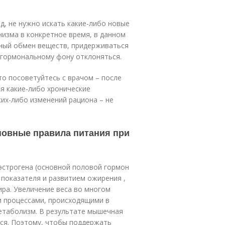
, не нужно искать какие-либо новые
изма в конкретное время, в данном
очный обмен веществ, придерживаться
т гормональному фону отклоняться.
то посоветуйтесь с врачом – после
ся какие-либо хронические
ких-либо изменений рациона – не
новные правила питания при
эстрогена (основной половой гормон
 показателя и развитием ожирения ,
ра. Увеличение веса во многом
и процессами, происходящими в
етаболизм. В результате мышечная
ся. Поэтому, чтобы поддержать