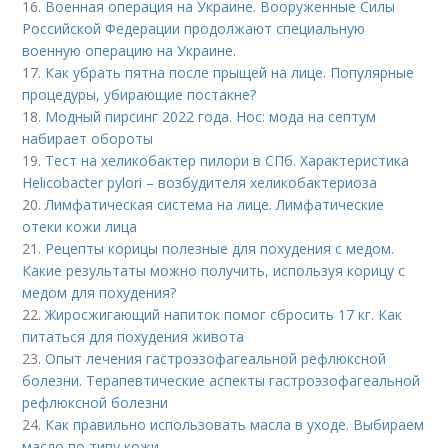
16.
Военная операция на Украине. Вооруженные Силы
Российской Федерации продолжают специальную
военную операцию на Украине.
17.
Как убрать пятна после прыщей на лице. Популярные
процедуры, убирающие постакне?
18.
Модный пирсинг 2022 года. Нос: мода на септум
набирает обороты
19.
Тест на хеликобактер пилори в СПб. Характеристика
Helicobacter pylori – возбудителя хеликобактериоза
20.
Лимфатическая система на лице. Лимфатические
отеки кожи лица
21.
Рецепты корицы полезные для похудения с медом.
Какие результаты можно получить, используя корицу с
медом для похудения?
22.
Жиросжигающий напиток помог сбросить 17 кг. Как
питаться для похудения живота
23.
Опыт лечения гастроэзофагеальной рефлюксной
болезни. Терапевтические аспекты гастроэзофагеальной
рефлюксной болезни
24.
Как правильно использовать масла в уходе. Выбираем
масло по типу кожи