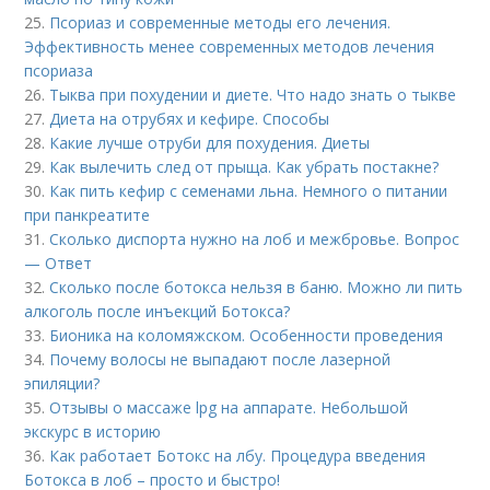
25.
Псориаз и современные методы его лечения.
Эффективность менее современных методов лечения
псориаза
26.
Тыква при похудении и диете. Что надо знать о тыкве
27.
Диета на отрубях и кефире. Способы
28.
Какие лучше отруби для похудения. Диеты
29.
Как вылечить след от прыща. Как убрать постакне?
30.
Как пить кефир с семенами льна. Немного о питании
при панкреатите
31.
Сколько диспорта нужно на лоб и межбровье. Вопрос
— Ответ
32.
Сколько после ботокса нельзя в баню. Можно ли пить
алкоголь после инъекций Ботокса?
33.
Бионика на коломяжском. Особенности проведения
34.
Почему волосы не выпадают после лазерной
эпиляции?
35.
Отзывы о массаже lpg на аппарате. Небольшой
экскурс в историю
36.
Как работает Ботокс на лбу. Процедура введения
Ботокса в лоб – просто и быстро!