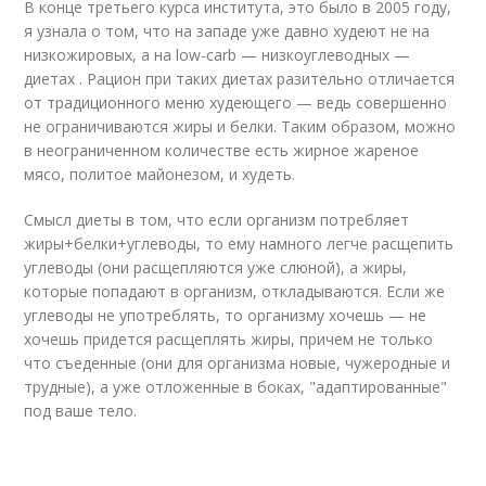
В конце третьего курса института, это было в 2005 году,
я узнала о том, что на западе уже давно худеют не на
низкожировых, а на low-carb — низкоуглеводных —
диетах . Рацион при таких диетах разительно отличается
от традиционного меню худеющего — ведь совершенно
не ограничиваются жиры и белки. Таким образом, можно
в неограниченном количестве есть жирное жареное
мясо, политое майонезом, и худеть.
Смысл диеты в том, что если организм потребляет
жиры+белки+углеводы, то ему намного легче расщепить
углеводы (они расщепляются уже слюной), а жиры,
которые попадают в организм, откладываются. Если же
углеводы не употреблять, то организму хочешь — не
хочешь придется расщеплять жиры, причем не только
что съеденные (они для организма новые, чужеродные и
трудные), а уже отложенные в боках, "адаптированные"
под ваше тело.