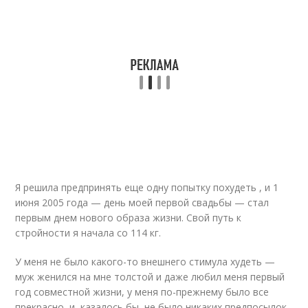
Я решила предпринять еще одну попытку похудеть , и 1
июня 2005 года — день моей первой свадьбы — стал
первым днем нового образа жизни. Свой путь к
стройности я начала со 114 кг.
У меня не было какого-то внешнего стимула худеть —
муж женился на мне толстой и даже любил меня первый
год совместной жизни, у меня по-прежнему было все
прекрасно, и, казалось бы, не было никаких предпосылок