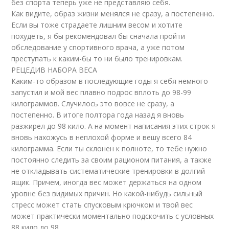
без спорта теперь уже не представляю себя.
Как видите, образ жизни менялся не сразу, а постепенно.
Если вы тоже страдаете лишним весом и хотите
похудеть, я бы рекомендовал бы сначала пройти
обследование у спортивного врача, а уже потом
преступать к каким-бы то ни было тренировкам.
РЕЦЕДИВ НАБОРА ВЕСА
Каким-то образом в последующие годы я себя немного
запустил и мой вес плавно подрос вплоть до 98-99
килограммов. Случилось это вовсе не сразу, а
постепенно. В итоге полтора года назад я вновь
разжирел до 98 кило. А на момент написания этих строк я
вновь нахожусь в неплохой форме и вешу всего 84
килограмма. Если ты склонен к полноте, то тебе нужно
постоянно следить за своим рационом питания, а также
не откладывать систематические тренировки в долгий
ящик. Причем, иногда вес может держаться на одном
уровне без видимых причин. Но какой-нибудь сильный
стресс может стать спусковым крючком и твой вес
может практически моментально подскочить с условных
88 кило до 98.