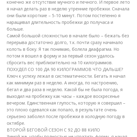
конечно же отсутствие мучного и печного. И первое лето
я начал делать раз в неделю утренние пробежки. Сначала
они были короткие – 5-10 минут. Потом постепенно я
наращивал длительность пробежки до получаса и
больше.
Самой большой сложностью в начале было – бежать без
перерыва достаточно долго, т.к. почти сразу начинало
колоть в боку. Я так понимаю, болела диафрагма. Но
потом я вошел в форму и за первый сезон удалось
сбросить вес приблизительно на 10 килограммов.
ПОХУДЕЛ СО 100 ДА 90 КИЛОГРАММОВ ЧТО ДАЛЬШЕ?
Ключ к успеху лежал в систематичности. Бегать я начал
как минимум раз в неделю. А иногда, по настроению,
бегал и два раза в неделю. Какой бы не была погода, я
выходил на пробежку как часы – каждое воскресенье
вечером. Единственная глупость, которую я совершил –
это плохо одевался как попало, в результате очень
серьезно заболел после пробежки в холодную погоду в
октябре.
ВТОРОЙ БЕГОВОЙ СЕЗОН С 92 ДО 88 КИЛО
Зимой же, чтобы полностью не утратить форму, я начал