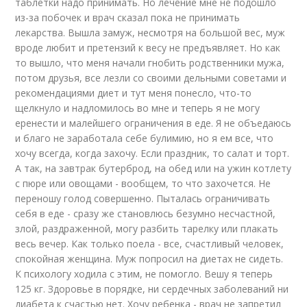
таблетки надо принимать. Но лечение мне не подошло
из-за побочек и врач сказал пока не принимать
лекарства. Вышла замуж, несмотря на большой вес, муж
вроде любит и претензий к весу не предъявляет. Но как
то вышло, что меня начали гнобить родственники мужа,
потом друзья, все лезли со своими дельными советами и
рекомендациями диет и тут меня понесло, что-то
щелкнуло и надломилось во мне и теперь я не могу
еренести и малейшего ограничения в еде. Я не объедаюсь
и благо не заработала себе булимию, но я ем все, что
хочу всегда, когда захочу. Если праздник, то салат и торт.
А так, на завтрак бутерброд, на обед или на ужин котлету
с пюре или овощами - вообщем, то что захочется. Не
переношу голод совершенно. Пыталась ограничивать
себя в еде - сразу же становлюсь безумно несчастной,
злой, раздраженной, могу разбить тарелку или плакать
весь вечер. Как только поела - все, счастливый человек,
спокойная женщина. Муж попросил на диетах не сидеть.
К психологу ходила с этим, не помогло. Вешу я теперь
125 кг. Здоровье в порядке, ни сердечных заболеваний ни
диабета к счастью нет. Хочу ребенка - врач не запретил