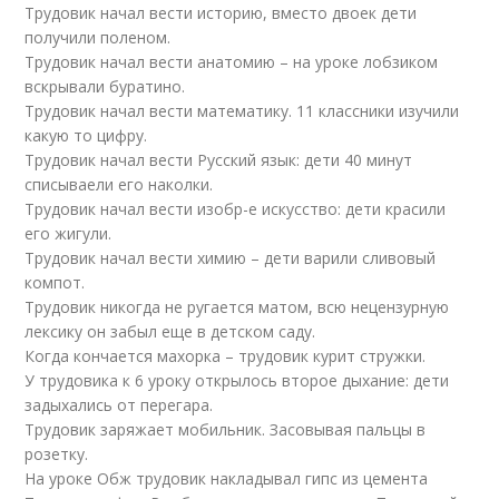
Трудовик начал вести историю, вместо двоек дети
получили поленом.
Трудовик начал вести анатомию – на уроке лобзиком
вскрывали буратино.
Трудовик начал вести математику. 11 классники изучили
какую то цифру.
Трудовик начал вести Русский язык: дети 40 минут
списываели его наколки.
Трудовик начал вести изобр-е искусство: дети красили
его жигули.
Трудовик начал вести химию – дети варили сливовый
компот.
Трудовик никогда не ругается матом, всю нецензурную
лексику он забыл еще в детском саду.
Когда кончается махорка – трудовик курит стружки.
У трудовика к 6 уроку открылось второе дыхание: дети
задыхались от перегара.
Трудовик заряжает мобильник. Засовывая пальцы в
розетку.
На уроке Обж трудовик накладывал гипс из цемента