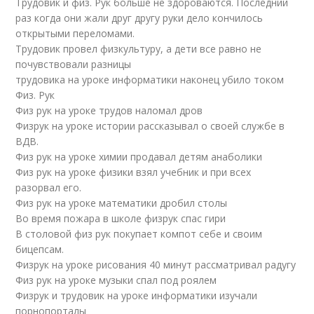
Трудовик и физ. Рук больше не здороваются. Последний
раз когда они жали друг другу руки дело кончилось
открытыми переломами.
Трудовик провел физкультуру, а дети все равно не
почувствовали разницы
трудовика на уроке информатики наконец убило током
Физ. Рук
Физ рук на уроке трудов наломал дров
Физрук на уроке истории рассказывал о своей службе в
ВДВ.
Физ рук на уроке химии продавал детям анаболики
Физ рук на уроке физики взял учебник и при всех
разорвал его.
Физ рук на уроке математики дробил столы
Во время пожара в школе физрук спас гири
В столовой физ рук покупает компот себе и своим
бицепсам.
Физрук на уроке рисования 40 минут рассматривал радугу
Физ рук на уроке музыки спал под роялем
Физрук и трудовик на уроке информатики изучали
порнопорталы