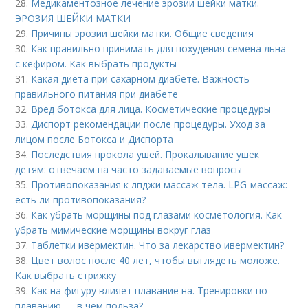
28.
Медикаментозное лечение эрозии шейки матки.
ЭРОЗИЯ ШЕЙКИ МАТКИ
29.
Причины эрозии шейки матки. Общие сведения
30.
Как правильно принимать для похудения семена льна
с кефиром. Как выбрать продукты
31.
Какая диета при сахарном диабете. Важность
правильного питания при диабете
32.
Вред ботокса для лица. Косметические процедуры
33.
Диспорт рекомендации после процедуры. Уход за
лицом после Ботокса и Диспорта
34.
Последствия прокола ушей. Прокалывание ушек
детям: отвечаем на часто задаваемые вопросы
35.
Противопоказания к лпджи массаж тела. LPG-массаж:
есть ли противопоказания?
36.
Как убрать морщины под глазами косметология. Как
убрать мимические морщины вокруг глаз
37.
Таблетки ивермектин. Что за лекарство ивермектин?
38.
Цвет волос после 40 лет, чтобы выглядеть моложе.
Как выбрать стрижку
39.
Как на фигуру влияет плавание на. Тренировки по
плаванию — в чем польза?