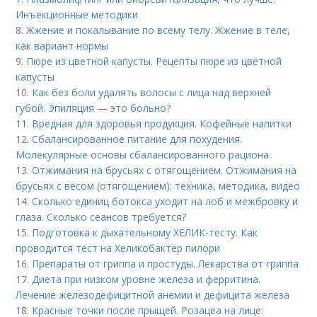
Инъекционные методики
8.
Жжение и покалывание по всему телу. Жжение в теле,
как вариант нормы
9.
Пюре из цветной капусты. Рецепты пюре из цветной
капусты
10.
Как без боли удалять волосы с лица над верхней
губой. Эпиляция — это больно?
11.
Вредная для здоровья продукция. Кофейные напитки
12.
Сбалансированное питание для похудения.
Молекулярные основы сбалансированного рациона
13.
Отжимания на брусьях с отягощением. Отжимания на
брусьях с весом (отягощением): техника, методика, видео
14.
Сколько единиц ботокса уходит на лоб и межбровку и
глаза. Сколько сеансов требуется?
15.
Подготовка к дыхательному ХЕЛИК-тесту. Как
проводится тест на Хеликобактер пилори
16.
Препараты от гриппа и простуды. Лекарства от гриппа
17.
Диета при низком уровне железа и ферритина.
Лечение железодефицитной анемии и дефицита железа
18.
Красные точки после прыщей. Розацеа на лице: