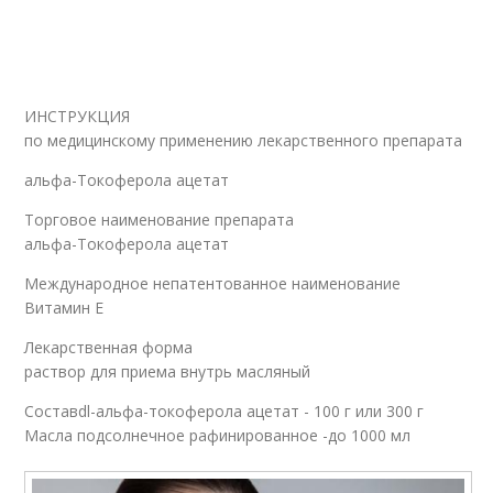
Е в чистом виде
Е на кожу
ИНСТРУКЦИЯ
по медицинскому применению лекарственного препарата
Маски для кожи
Витамины для кожи
альфа-Токоферола ацетат
Торговое наименование препарата
альфа-Токоферола ацетат
Е в косметологии
Е для сухой кожи
Международное непатентованное наименование
Витамин E
Лекарственная форма
раствор для приема внутрь масляный
Составdl-альфа-токоферола ацетат - 100 г или 300 г
Масла подсолнечное рафинированное -до 1000 мл