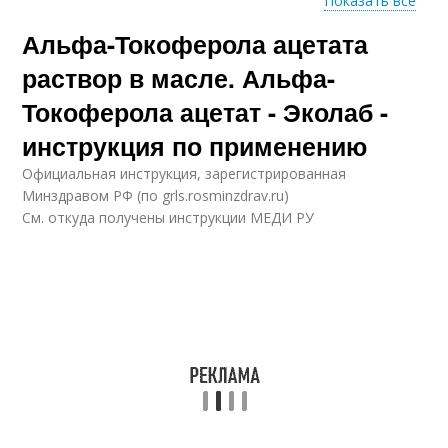
Показать все
Альфа-Токоферола ацетата
Е на лицо
Е для женщин
раствор в масле. Альфа-
Токоферола ацетат - Эколаб -
инструкция по применению
Е для волос
Е для регенерации
Официальная инструкция, зарегистрированная
Минздравом РФ (по grls.rosminzdrav.ru)
См. откуда получены инструкции МЕДИ РУ
Уход за кожей
Е в организме
Е в капсулах
Е под глаза