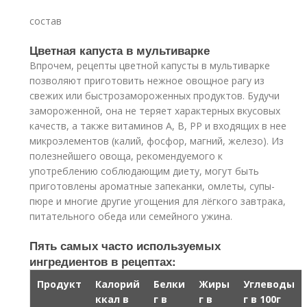
состав
Цветная капуста в мультиварке
Впрочем, рецепты цветной капусты в мультиварке
позволяют приготовить нежное овощное рагу из
свежих или быстрозамороженных продуктов. Будучи
замороженной, она не теряет характерных вкусовых
качеств, а также витаминов А, В, РР и входящих в нее
микроэлементов (калий, фосфор, магний, железо). Из
полезнейшего овоща, рекомендуемого к
употреблению соблюдающим диету, могут быть
приготовлены ароматные запеканки, омлеты, супы-
пюре и многие другие угощения для лёгкого завтрака,
питательного обеда или семейного ужина.
Пять самых часто используемых
ингредиентов в рецептах:
Продукт
Калорий
Белки
Жиры
Углеводы
ккал в
г в
г в
г в 100г