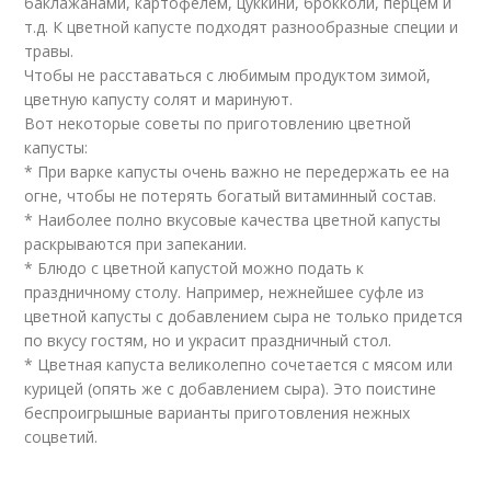
баклажанами, картофелем, цуккини, брокколи, перцем и
т.д. К цветной капусте подходят разнообразные специи и
травы.
Чтобы не расставаться с любимым продуктом зимой,
цветную капусту солят и маринуют.
Вот некоторые советы по приготовлению цветной
капусты:
* При варке капусты очень важно не передержать ее на
огне, чтобы не потерять богатый витаминный состав.
* Наиболее полно вкусовые качества цветной капусты
раскрываются при запекании.
* Блюдо с цветной капустой можно подать к
праздничному столу. Например, нежнейшее суфле из
цветной капусты с добавлением сыра не только придется
по вкусу гостям, но и украсит праздничный стол.
* Цветная капуста великолепно сочетается с мясом или
курицей (опять же с добавлением сыра). Это поистине
беспроигрышные варианты приготовления нежных
соцветий.