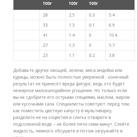
100г
100г
100г
28
2.5
0.3
5.4
33
1.3
0.1
6.9
41
1.4
0
10.4
27
1.3
0
5.7
23
1.1
0.2
3.8
Добавьте других овощей, зелени, мяса индейки или
курицы, можно быть полностью уверенной - конечный
результат не принесет вреда фигуре, ведь это будет
нежирное малокалорийное угощение. Но только если
вы не сдобрите его острыми специями, маслом, жиром
или кусочками сала. Специалисты советуют: перед тем,
как поместить цветную капусту в мультиварку,
разделите ее на соцветия и слегка отварите в
подсоленной воде – не более пяти-семи минут. Слейте
жидкость, немного обсушите и потом загружайте в