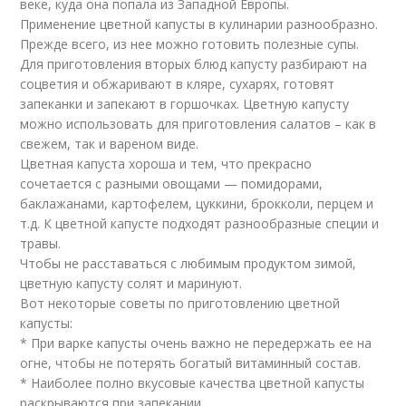
веке, куда она попала из Западной Европы.
Применение цветной капусты в кулинарии разнообразно.
Прежде всего, из нее можно готовить полезные супы.
Для приготовления вторых блюд капусту разбирают на
соцветия и обжаривают в кляре, сухарях, готовят
запеканки и запекают в горшочках. Цветную капусту
можно использовать для приготовления салатов – как в
свежем, так и вареном виде.
Цветная капуста хороша и тем, что прекрасно
сочетается с разными овощами — помидорами,
баклажанами, картофелем, цуккини, брокколи, перцем и
т.д. К цветной капусте подходят разнообразные специи и
травы.
Чтобы не расставаться с любимым продуктом зимой,
цветную капусту солят и маринуют.
Вот некоторые советы по приготовлению цветной
капусты:
* При варке капусты очень важно не передержать ее на
огне, чтобы не потерять богатый витаминный состав.
* Наиболее полно вкусовые качества цветной капусты
раскрываются при запекании.