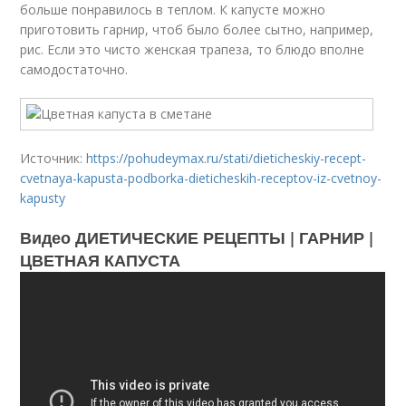
больше понравилось в теплом. К капусте можно
приготовить гарнир, чтоб было более сытно, например,
рис. Если это чисто женская трапеза, то блюдо вполне
самодостаточно.
Источник:
https://pohudeymax.ru/stati/dieticheskiy-recept-
cvetnaya-kapusta-podborka-dieticheskih-receptov-iz-cvetnoy-
kapusty
Видео ДИЕТИЧЕСКИЕ РЕЦЕПТЫ | ГАРНИР |
ЦВЕТНАЯ КАПУСТА