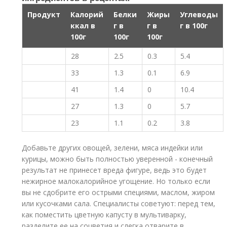
Продукт
Калорий
Белки
Жиры
Углеводы
ккал в
г в
г в
г в 100г
100г
100г
100г
28
2.5
0.3
5.4
33
1.3
0.1
6.9
41
1.4
0
10.4
27
1.3
0
5.7
23
1.1
0.2
3.8
Добавьте других овощей, зелени, мяса индейки или
курицы, можно быть полностью уверенной - конечный
результат не принесет вреда фигуре, ведь это будет
нежирное малокалорийное угощение. Но только если
вы не сдобрите его острыми специями, маслом, жиром
или кусочками сала. Специалисты советуют: перед тем,
как поместить цветную капусту в мультиварку,
разделите ее на соцветия и слегка отварите в