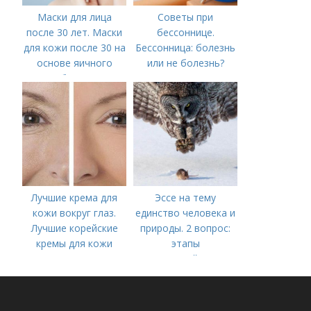
Маски для лица
Советы при
после 30 лет. Маски
бессоннице.
для кожи после 30 на
Бессонница: болезнь
основе яичного
или не болезнь?
белка
Лучшие крема для
Эссе на тему
кожи вокруг глаз.
единство человека и
Лучшие корейские
природы. 2 вопрос:
кремы для кожи
этапы
вокруг глаз в 2022
взаимодействия
году
природного и
социального бытия
человека.