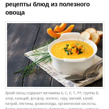
рецепты блюд из полезного
овоща
Яркий овощ содержит витамины А, С, Е, Т, РР, группы В,
хлор, кальций, фосфор, железо, серу, магний, калий,
натрий, пектины, флавоноиды, органические кислоты,
белки, пищевые волокна, ферменты, углеводы, жирные