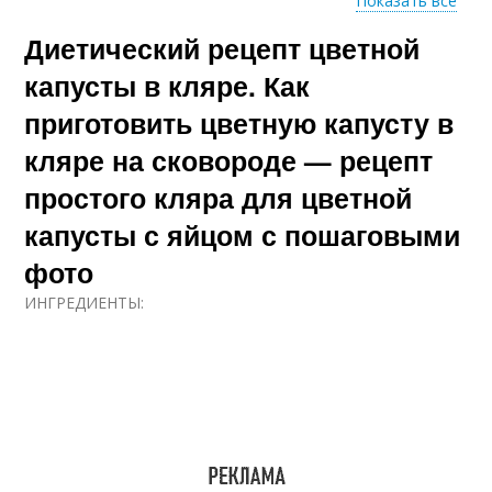
Показать все
Диетический рецепт цветной
Пошаговый рецепт
Рецепт с фото
капусты в кляре. Как
приготовить цветную капусту в
кляре на сковороде — рецепт
Оригинальные
Вкусные рецепты
рецепты
простого кляра для цветной
капусты с яйцом с пошаговыми
фото
Ингредиенты в
рецептах
ИНГРЕДИЕНТЫ: