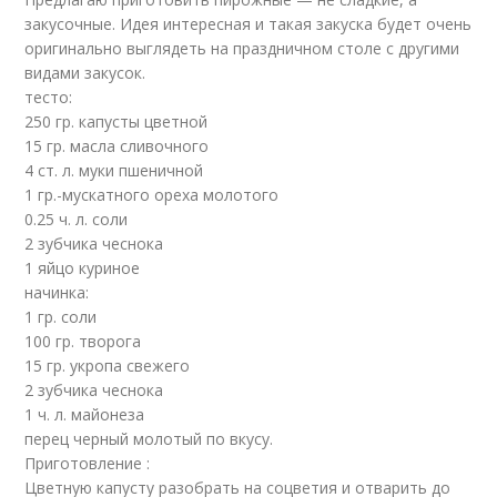
закусочные. Идея интересная и такая закуска будет очень
оригинально выглядеть на праздничном столе с другими
видами закусок.
тесто:
250 гр. капусты цветной
15 гр. масла сливочного
4 ст. л. муки пшеничной
1 гр.-мускатного ореха молотого
0.25 ч. л. соли
2 зубчика чеснока
1 яйцо куриное
начинка:
1 гр. соли
100 гр. творога
15 гр. укропa свежего
2 зубчика чеснока
1 ч. л. майонеза
перец черный молотый по вкусу.
Приготовление :
Цветную капусту разобрать на соцветия и отварить до