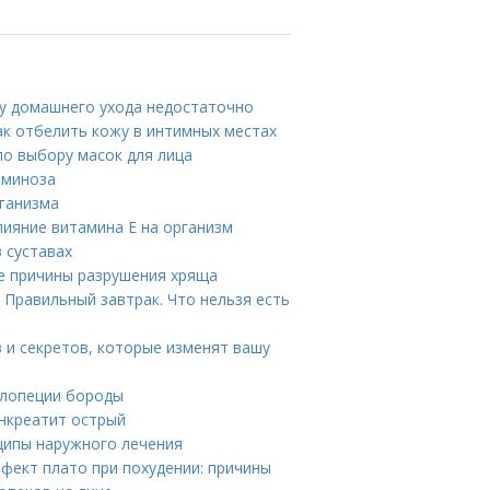
му домашнего ухода недостаточно
ак отбелить кожу в интимных местах
по выбору масок для лица
аминоза
ганизма
лияние витамина E на организм
в суставах
ие причины разрушения хряща
 Правильный завтрак. Что нельзя есть
в и секретов, которые изменят вашу
алопеции бороды
анкреатит острый
ципы наружного лечения
фект плато при похудении: причины