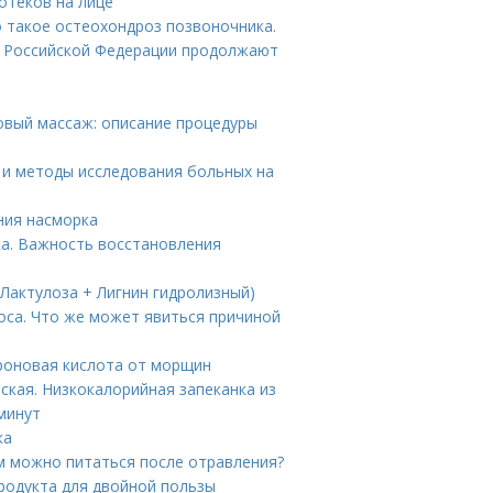
отеков на лице
о такое остеохондроз позвоночника.
ы Российской Федерации продолжают
овый массаж: описание процедуры
ия и методы исследования больных на
ния насморка
а. Важность восстановления
(Лактулоза + Лигнин гидролизный)
оса. Что же может явиться причиной
уроновая кислота от морщин
ская. Низкокалорийная запеканка из
минут
ка
м можно питаться после отравления?
продукта для двойной пользы