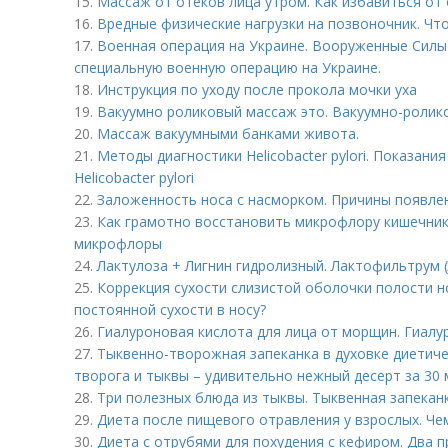
15.
Массаж от отеков лица утром. Как избавиться от 
16.
Вредные физические нагрузки на позвоночник. Чт
17.
Военная операция на Украине. Вооруженные Сил
специальную военную операцию на Украине.
18.
Инструкция по уходу после прокола мочки уха
19.
Вакуумно роликовый массаж это. Вакуумно-ролик
20.
Массаж вакуумными банками живота.
21.
Методы диагностики Helicobacter pylori. Показан
Helicobacter pylori
22.
Заложенность носа с насморком. Причины появле
23.
Как грамотно восстановить микрофлору кишечник
микрофлоры
24.
Лактулоза + Лигнин гидролизный. Лактофильтрум 
25.
Коррекция сухости слизистой оболочки полости н
постоянной сухости в носу?
26.
Гиалуроновая кислота для лица от морщин. Гиал
27.
Тыквенно-творожная запеканка в духовке диетиче
творога и тыквы – удивительно нежный десерт за 30 
28.
Три полезных блюда из тыквы. Тыквенная запекан
29.
Диета после пищевого отравления у взрослых. Че
30.
Диета с отрубями для похудения с кефиром. Два 