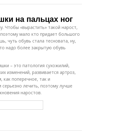
шки на пальцах ног
зу. Чтобы «вырастить» такой нарост,
 поэтому мало кто придает большого
ь, чуть обувь стала тесновата, ну,
то надо более закрытую обувь
шки – это патология сухожилий,
аких изменений, развивается артроз,
, как поперечное, так и
и серьезно лечить, поэтому лучше
икновения наростов.