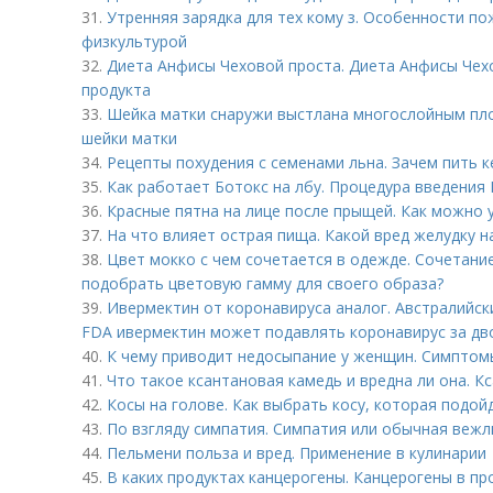
31.
Утренняя зарядка для тех кому з. Особенности по
физкультурой
32.
Диета Анфисы Чеховой проста. Диета Анфисы Чех
продукта
33.
Шейка матки снаружи выстлана многослойным плос
шейки матки
34.
Рецепты похудения с семенами льна. Зачем пить к
35.
Как работает Ботокс на лбу. Процедура введения 
36.
Красные пятна на лице после прыщей. Как можно 
37.
На что влияет острая пища. Какой вред желудку 
38.
Цвет мокко с чем сочетается в одежде. Сочетание
подобрать цветовую гамму для своего образа?
39.
Ивермектин от коронавируса аналог. Австралийск
FDA ивермектин может подавлять коронавирус за дв
40.
К чему приводит недосыпание у женщин. Симптом
41.
Что такое ксантановая камедь и вредна ли она. К
42.
Косы на голове. Как выбрать косу, которая подо
43.
По взгляду симпатия. Симпатия или обычная вежл
44.
Пельмени польза и вред. Применение в кулинарии
45.
В каких продуктах канцерогены. Канцерогены в пр