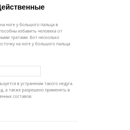
 Действенные
на ноге у большого пальца в
способны избавить человека от
ными тратами. Вот несколько
осточку на ноге у большого пальца
зуется в устранении такого недуга.
д, а также разрешено применять в
енных составов.