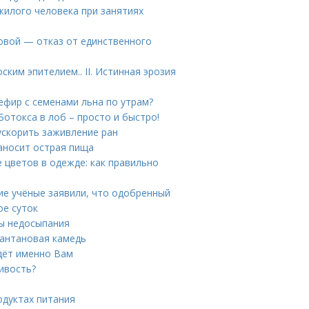
жилого человека при занятиях
овой — отказ от единственного
ким эпителием.. II. Истинная эрозия
ефир с семенами льна по утрам?
Ботокса в лоб – просто и быстро!
ускорить заживление ран
наносит острая пища
 цветов в одежде: как правильно
ие учёные заявили, что одобренный
ое суток
ы недосыпания
сантановая камедь
йдёт именно Вам
ивость?
одуктах питания