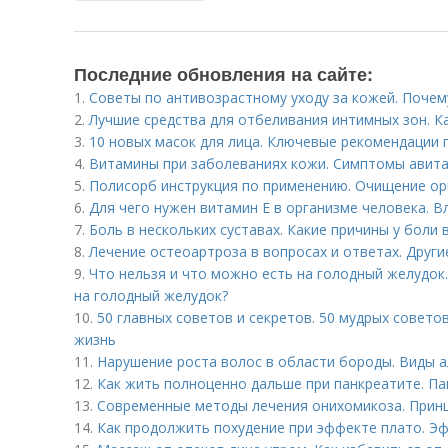
Последние обновления на сайте:
1.
Советы по антивозрастному уходу за кожей. Поче
2.
Лучшие средства для отбеливания интимных зон. К
3.
10 новых масок для лица. Ключевые рекомендации 
4.
Витамины при заболеваниях кожи. Симптомы авит
5.
Полисорб инструкция по применению. Очищение ор
6.
Для чего нужен витамин Е в организме человека. В
7.
Боль в нескольких суставах. Какие причины у боли 
8.
Лечение остеоартроза в вопросах и ответах. Друг
9.
Что нельзя и что можно есть на голодный желудок.
на голодный желудок?
10.
50 главных советов и секретов. 50 мудрых совето
жизнь
11.
Нарушение роста волос в области бороды. Виды 
12.
Как жить полноценно дальше при панкреатите. П
13.
Современные методы лечения онихомикоза. Прин
14.
Как продолжить похудение при эффекте плато. Эф