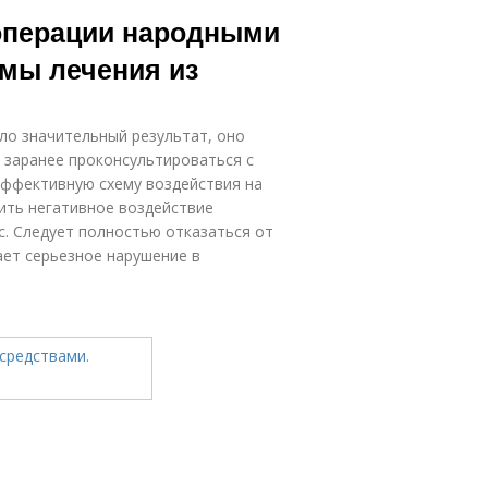
Шишка на
Костные шишки
 операции народными
щиколотке
емы лечения из
ло значительный результат, оно
 заранее проконсультироваться с
ффективную схему воздействия на
ить негативное воздействие
. Следует полностью отказаться от
ает серьезное нарушение в