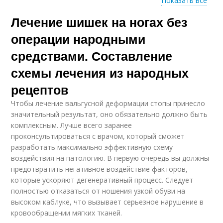
Показать все
Лечение шишек на ногах без
Косточка на ноге
Шишка на ноге
операции народными
средствами. Составление
схемы лечения из народных
Косточка на большом
пальце
рецептов
Чтобы лечение вальгусной деформации стопы принесло
значительный результат, оно обязательно должно быть
комплексным. Лучше всего заранее
проконсультироваться с врачом, который сможет
разработать максимально эффективную схему
воздействия на патологию. В первую очередь вы должны
предотвратить негативное воздействие факторов,
которые ускоряют дегенеративный процесс. Следует
полностью отказаться от ношения узкой обуви на
высоком каблуке, что вызывает серьезное нарушение в
кровообращении мягких тканей.