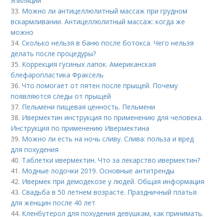
эпиляции
33.
Можно ли антицеллюлитный массаж при грудном
вскармливании. Антицеллюлитный массаж: когда же
можно
34.
Сколько нельзя в баню после ботокса. Чего нельзя
делать после процедуры?
35.
Коррекция гусиных лапок. Американская
блефаропластика Фраксель
36.
Что помогает от пятен после прыщей. Почему
появляются следы от прыщей
37.
Пельмени пищевая ценность. Пельмени
38.
Ивермектин инструкция по применению для человека.
Инструкция по применению Ивермектина
39.
Можно ли есть на ночь сливу. Слива: польза и вред
для похудения
40.
Таблетки ивермектин. Что за лекарство ивермектин?
41.
Модные лодочки 2019. Основные антитренды
42.
Ивермек при демодекозе у людей. Общая информация
43.
Свадьба в 50 летнем возрасте. Праздничный платья
для женщин после 40 лет
44.
Кленбутерол для похудения девушкам, как принимать.