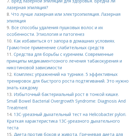
7.
Вред лазерной эпиляции для здоровья. Вредна ли
лазерная эпиляция?
8.
Что лучше лазерная или электроэпиляция. Лазерная
эпиляция
9.
Все способы удаления пушковых волос и их
особенности. Этиология и патогенез
10.
Как избавиться от запора в домашних условиях.
Грамотное применение слабительных средств
11.
Средства для борьбы с курением. Современные
принципы медикаментозного лечения табакокурения и
никотиновой зависимости
12.
Комплекс упражнений на турнике. 5 эффективных
тренировок для быстрого роста подтягиваний. Это нужно
знать каждому
13.
Избыточный бактериальный рост в тонкой кишке.
Small Bowel Bacterial Overgrowth Syndrome: Diagnosis And
Treatment
14.
13С-уреазный дыхательный тест на Helicobacter pylori.
Краткая характеристика 13С-уреазного дыхательного
теста
15.
Диета против боков и живота. Гречневая диета для