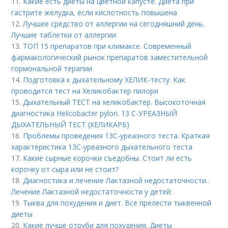
11.
Какие есть диеты на цветной капусте. Диета при
гастрите желудка, если кислотность повышена
12.
Лучшее средство от аллергии на сегодняшний день.
Лучшие таблетки от аллергии
13.
ТОП 15 препаратов при климаксе. Современный
фармакологический рынок препаратов заместительной
гормональной терапии
14.
Подготовка к дыхательному ХЕЛИК-тесту. Как
проводится тест на Хеликобактер пилори
15.
Дыхательный ТЕСТ на хеликобактер. Высокоточная
диагностика Helicobacter pylori. 13 C-УРЕАЗНЫЙ
ДЫХАТЕЛЬНЫЙ ТЕСТ (ХЕЛИКАРБ)
16.
Проблемы проведения 13С-уреазного теста. Краткая
характеристика 13С-уреазного дыхательного теста
17.
Какие сырные корочки съедобны. Стоит ли есть
корочку от сыра или не стоит?
18.
Диагностика и лечение Лактазной недостаточности..
Лечение Лактазной недостаточности у детей:
19.
Тыква для похудения и диет. Все прелести тыквенной
диеты
20.
Какие лучше отруби для похудения. Диеты