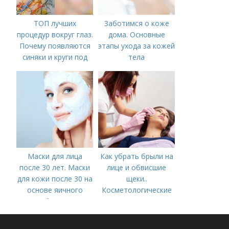
ТОП лучших
Заботимся о коже
процедур вокруг глаз.
дома. Основные
Почему появляются
этапы ухода за кожей
синяки и круги под
тела
глазами?
Маски для лица
Как убрать брыли на
после 30 лет. Маски
лице и обвисшие
для кожи после 30 на
щеки..
основе яичного
Косметологические
белка
процедуры