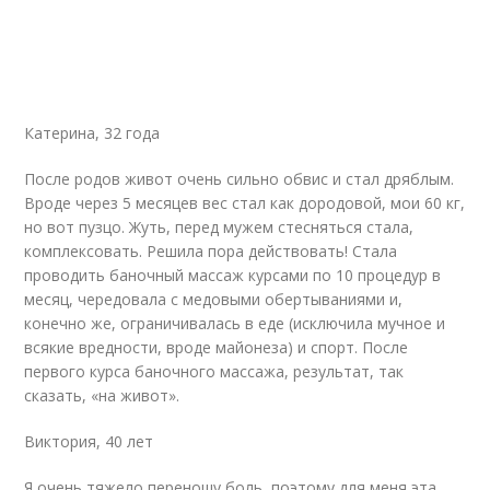
Катерина, 32 года
После родов живот очень сильно обвис и стал дряблым.
Вроде через 5 месяцев вес стал как дородовой, мои 60 кг,
но вот пузцо. Жуть, перед мужем стесняться стала,
комплексовать. Решила пора действовать! Стала
проводить баночный массаж курсами по 10 процедур в
месяц, чередовала с медовыми обертываниями и,
конечно же, ограничивалась в еде (исключила мучное и
всякие вредности, вроде майонеза) и спорт. После
первого курса баночного массажа, результат, так
сказать, «на живот».
Виктория, 40 лет
Я очень тяжело переношу боль, поэтому для меня эта