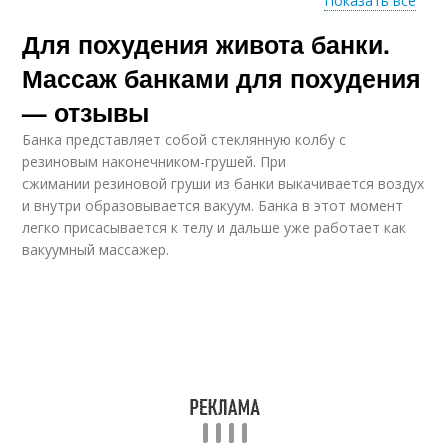
Показать все
Для похудения живота банки.
Массаж на животе
Банки от целлюлита
Массаж банками для похудения
— отзывы
Банка представляет собой стеклянную колбу с
Живот без банок
Вакуумная банка
резиновым наконечником-грушей. При
сжимании резиновой груши из банки выкачивается воздух
и внутри образовывается вакуум. Банка в этот момент
легко присасывается к телу и дальше уже работает как
вакуумный массажер.
Массаж для плоского
Живот для молодой
живота
Живот в салоне
Массаж для живота