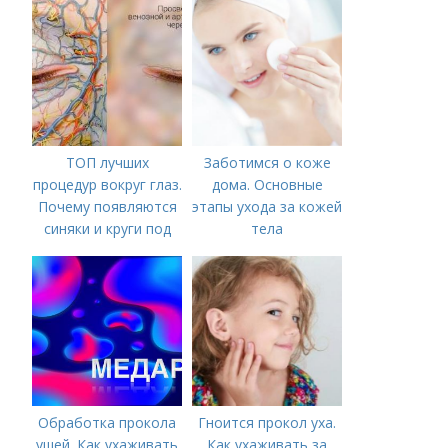
рецепты блюд
грибной диеты
ТОП лучших
Заботимся о коже
процедур вокруг глаз.
дома. Основные
Почему появляются
этапы ухода за кожей
синяки и круги под
тела
глазами?
Обработка прокола
Гноится прокол уха.
ушей. Как ухаживать
Как ухаживать за