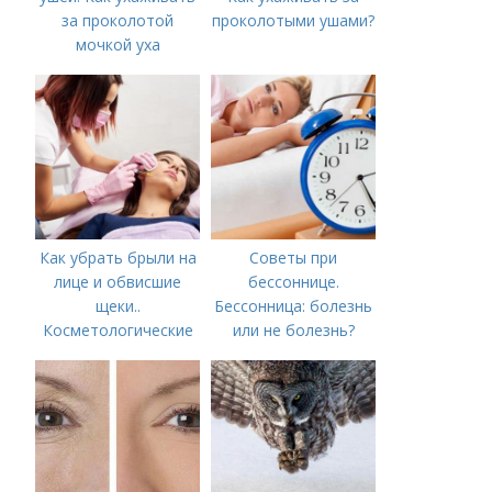
за проколотой
проколотыми ушами?
мочкой уха
Как убрать брыли на
Советы при
лице и обвисшие
бессоннице.
щеки..
Бессонница: болезнь
Косметологические
или не болезнь?
процедуры