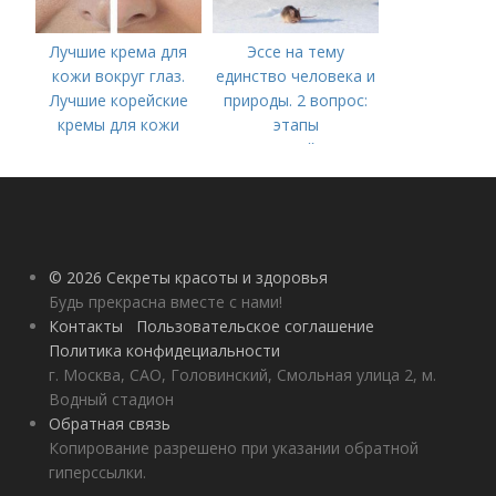
Лучшие крема для
Эссе на тему
кожи вокруг глаз.
единство человека и
Лучшие корейские
природы. 2 вопрос:
кремы для кожи
этапы
вокруг глаз в 2022
взаимодействия
году
природного и
социального бытия
человека.
© 2026 Секреты красоты и здоровья
Будь прекрасна вместе с нами!
Контакты
Пользовательское соглашение
Политика конфидециальности
г. Москва, САО, Головинский, Смольная улица 2, м.
Водный стадион
Обратная связь
Копирование разрешено при указании обратной
гиперссылки.