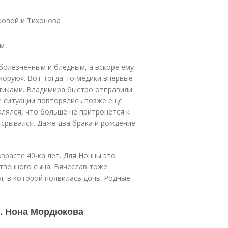
ом
болезненным и бледным, а вскоре ему
скорую». Вот тогда-то медики впервые
отиками. Владимира быстро отправили
е ситуации повторялись позже еще
клялся, что больше не притронется к
срывался. Даже два брака и рождение
озрасте 40-ка лет. Для Нонны это
твенного сына. Вячеслав тоже
ья, в которой появилась дочь. Родные
. Нона Мордюкова