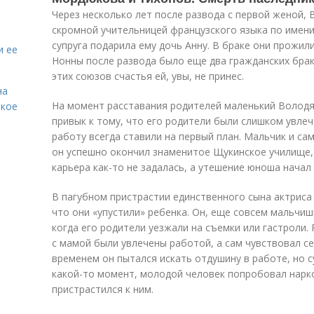
Через несколько лет после развода с первой женой, 
скромной учительницей французского языка по имени
супруга подарила ему дочь Анну. В браке они прожили
и ее
Нонны после развода было еще два гражданских брак
этих союзов счастья ей, увы, не принес.
на
На момент расставания родителей маленький Володя 
акое
привык к тому, что его родители были слишком увле
работу всегда ставили на первый план. Мальчик и са
он успешно окончил знаменитое Щукинское училище, 
карьера как-то не задалась, а утешение юноша начал 
В пагубном пристрастии единственного сына актриса 
что они «упустили» ребенка. Он, еще совсем мальчиш
когда его родители уезжали на съемки или гастроли. 
с мамой были увлечены работой, а сам чувствовал с
временем он пытался искать отдушину в работе, но с
какой-то момент, молодой человек попробовал нарко
пристрастился к ним.