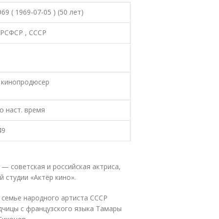
69 ( 1969-07-05 ) (50 лет)
 РСФСР , СССР
, кинопродюсер
о наст. время
49
 — советская и российская актриса,
 студии «Актёр кино»
.
в семье народного артиста СССР
дчицы с французского языка Тамары