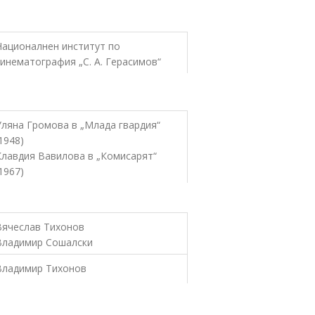
Националнен институт по
кинематография „С. А. Герасимов“
Уляна Громова в „Млада гвардия“
1948)
Клавдия Вавилова в „Комисарят“
1967)
Вячеслав Тихонов
Владимир Сошалски
Владимир Тихонов