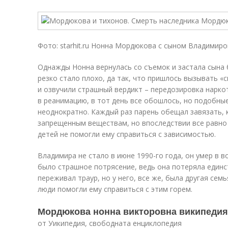
Фото: starhit.ru Нонна Мордюкова с сыном Владимир
Однажды Нонна вернулась со съемок и застала сына 
резко стало плохо, да так, что пришлось вызывать «
и озвучили страшный вердикт – передозировка нарк
в реанимацию, в тот день все обошлось, но подобны
неоднократно. Каждый раз парень обещал завязать, 
запрещенным веществам, но впоследствии все равно 
детей не помогли ему справиться с зависимостью.
Владимира не стало в июне 1990-го года, он умер в в
было страшное потрясение, ведь она потеряла единс
переживал траур, но у него, все же, была другая сем
люди помогли ему справиться с этим горем.
Мордюкова нонна викторовна википедия
от Уикипедия, свободната енциклопедия