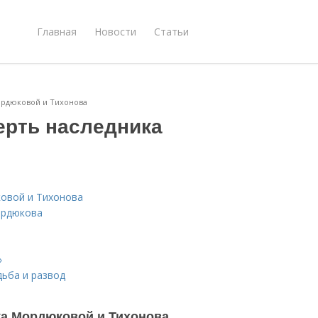
Главная
Новости
Статьи
ордюковой и Тихонова
ерть наследника
овой и Тихонова
ордюкова
»
ьба и развод
ка Мордюковой и Тихонова