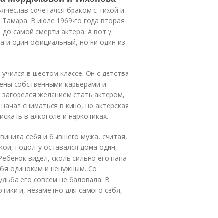
Вячеслав сочетался браком с тихой и
 Тамара. В июле 1969-го года вторая
 до самой смерти актера. А вот у
а и один официальный, но ни один из
учился в шестом классе. Он с детства
чены собственными карьерами и
м загорелся желанием стать актером,
начал сниматься в кино, но актерская
искать в алкоголе и наркотиках.
винила себя и бывшего мужа, считая,
кой, подолгу оставался дома один,
Ребенок видел, сколь сильно его папа
ебя одиноким и ненужным. Со
удьба его совсем не баловала. В
тики и, незаметно для самого себя,