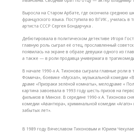
Ивановны. Сводный брат по отцу — актёр Владимир Т
Выросла на Старом Арбате, где окончила среднюю шк
французского языка. Поступила во ВГИК , училась в 
артиста СССР Сергея Бондарчука .
Дебютировала в политическом детективе Игоря Госте
главную роль сыграл её отец, прославленный советск
появилась на экране в образе девушки одного из гла
а также — в роли продавца универмага в трагикомеди
В начале 1990-х А. Тихонова сыграла главные роли в
Фомича», боевике «Мускал», музыкальной комедии «
драме «Призраки зелёной комнаты», мелодраме « Пол
картина завоевала в 1993 году шесть призов на пер
фильмов в Минске. В середине 1990-х А. Тихонова сня
комедии «Авантюра», криминальной комедии «Агапэ»
забытых лет».
В 1989 году Вячеславом Тихоновым и Юрием Чекулае