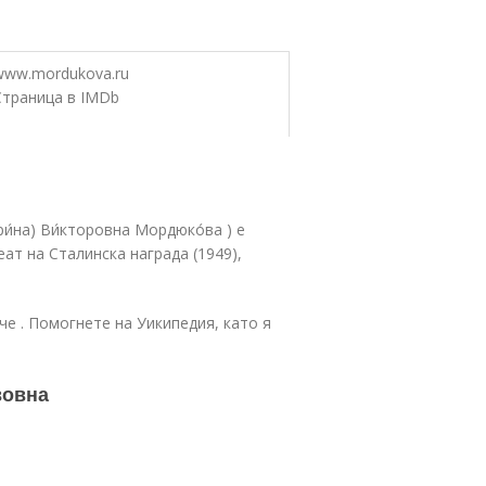
www.mordukova.ru
Страница в IMDb
и́на) Ви́кторовна Мордюко́ва ) е
еат на Сталинска награда (1949),
че . Помогнете на Уикипедия, като я
вовна