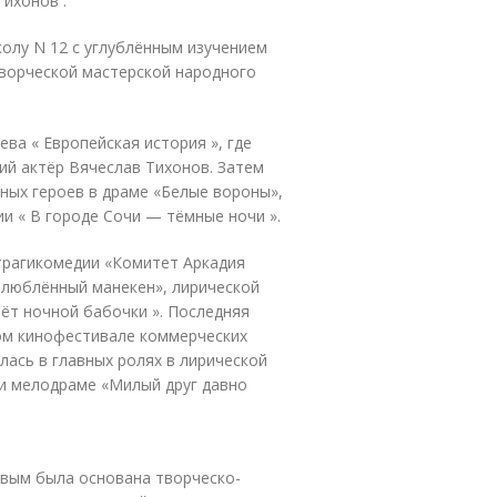
ихонов .
олу N 12 с углублённым изучением
творческой мастерской народного
ва « Европейская история », где
ий актёр Вячеслав Тихонов. Затем
вных героев в драме «Белые вороны»,
и « В городе Сочи — тёмные ночи ».
 трагикомедии «Комитет Аркадия
Влюблённый манекен», лирической
ёт ночной бабочки ». Последняя
вом кинофестивале коммерческих
лась в главных ролях в лирической
 и мелодраме «Милый друг давно
вым была основана творческо-