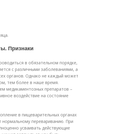
яца.
ты. Признаки
роводиться в обязательном порядке,
яется с различными заболеваниями, а
сех органов. Однако не каждый может
м, тем более в наше время.
ием медикаментозных препаратов –
тивное воздействие на состояние
копление в пищеварительных органах
т нормальному перевариванию. При
олноценно усваивать действующие