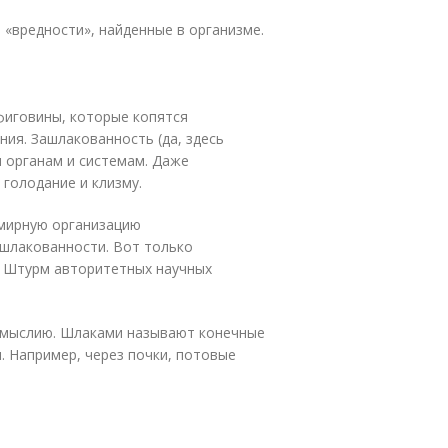
 «вредности», найденные в организме.
фиговины, которые копятся
ния. Зашлакованность (да, здесь
м органам и системам. Даже
голодание и клизму.
мирную организацию
ашлакованности. Вот только
. Штурм авторитетных научных
омыслию. Шлаками называют конечные
. Например, через почки, потовые