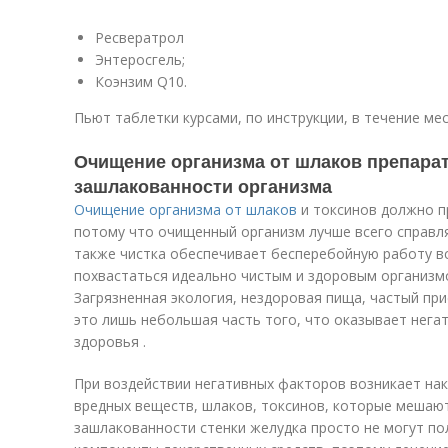
Ресвератрол
Энтеросгель;
Коэнзим Q10.
Пьют таблетки курсами, по инструкции, в течение мес
Очищение организма от шлаков препара
зашлакованности организма
Очищение организма от шлаков
и токсинов должно п
потому что очищенный организм лучше всего справл
также чистка обеспечивает бесперебойную работу в
похвастаться идеально чистым и здоровым организмо
Загрязненная экология, нездоровая пища, частый пр
это лишь небольшая часть того, что оказывает нега
здоровья .
При воздействии негативных факторов возникает на
вредных веществ, шлаков, токсинов, которые мешаю
зашлакованности стенки желудка просто не могут п