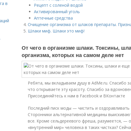
га в
Рецепт с соленой водой
Активированный уголь
Аптечные средства
даций
Очищение организма от шлаков препараты. Призн
Шлаки миф. Шлаки это миф!
.
От чего в организме шлаки. Токсины, шла
организма, которых на самом деле нет
Ребята, мы вкладываем душу в AdMe.ru. Cпасибо за
что открываете эту красоту. Спасибо за вдохнове
Присоединяйтесь к нам в Facebook и ВКонтакте
Последний писк моды — чистить и оздоравливать
Сторонники альтернативной медицины выискивают
все. Кроме сельдереевого фреша, разумеется, — 
«внутренний мир» человека в таких чистках? Сейча