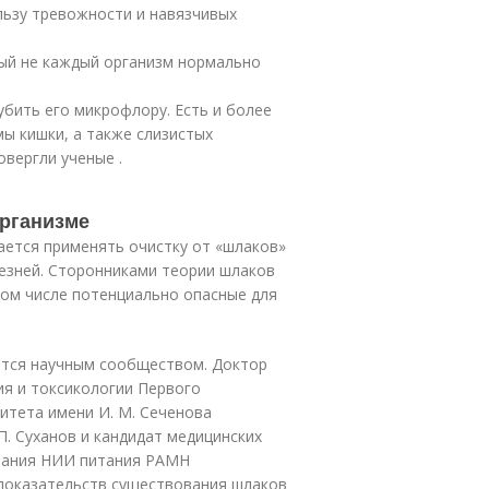
льзу тревожности и навязчивых
рый не каждый организм нормально
бить его микрофлору. Есть и более
ы кишки, а также слизистых
вергли ученые .
организме
ется применять очистку от «шлаков»
олезней. Сторонниками теории шлаков
том числе потенциально опасные для
ется научным сообществом. Доктор
ия и токсикологии Первого
итета имени И. М. Сеченова
П. Суханов и кандидат медицинских
итания НИИ питания РАМН
 доказательств существования шлаков