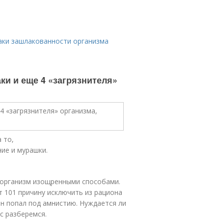
аки зашлакованности организма
ки и еще 4 «загрязнителя»
 то,
ние и мурашки.
 организм изощренными способами.
 101 причину исключить из рациона
он попал под амнистию. Нуждается ли
с разберемся.