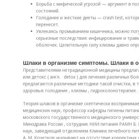
Борьба с мифической угрозой — аргумент в по
состояний.
Голодание и жесткие диеты — crash test, кото
перенесет.
Увлекаясь промыванием кишечника, можно погу
серьезные последствия: инфицирование и травм
оболочек. Целительную силу клизмы давно опро
Шлаки в организме симптомы. Шлаки в 
Представителями нетрадиционной медицины предлага
или детокс ( англ. detox ) для лечения различных б
предлагаются различные методики такой очистки, в 
здоровья: голодание
, клизмы , гидроколонотерапия
.
Теория шлаков в организме скептически воспринима
медицинских наук, профессор кафедры гигиены питан
московского государственного медицинского универс
Минздрава России , сотрудник НИИ питания РАМН Б. 
наук, заведующий отделением Клиники лечебного п
А. М. Кочетков указывают на отсутствие корректных