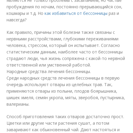
являются не только проблемы с засыпанием, но частые
пробуждения по ночам, постоянно прерывающийся сон,
кошмары и т.д. Но
как избавиться от бессонницы
раз и
навсегда?
Как правило, причины этой болезни также связаны с
нервными расстройствами, глубокими переживаниями
человека, стрессом, который он испытывает. Согласно
статистическим данным, наиболее часто от бессонницы
страдают люди, чья жизнь сопряжена с какой-то нервной
ответственной или умственной работой.
Народные средства лечения бессонницы.
Среди народных средств лечения бессонницы в первую
очередь используют отвары из целебных трав. Так,
применяются отвары из полыни, плодов боярышника,
шишек хмеля, семян укропа, мяты, зверобоя, пустырника,
валерианы.
Способ приготовления таких отваров достаточно прост.
Цветки или другие части растения сушат, а потом
заваривают как обыкновенный чай. Дают настояться и