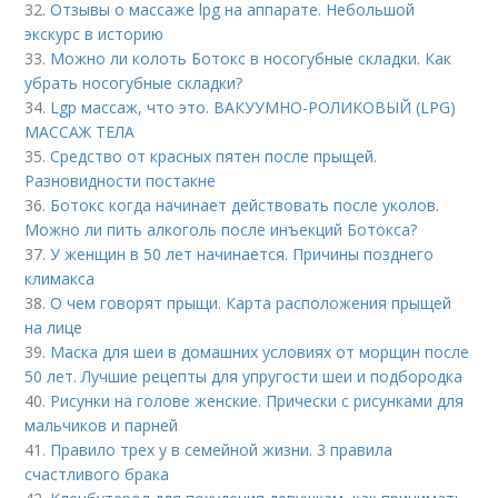
32.
Отзывы о массаже lpg на аппарате. Небольшой
экскурс в историю
33.
Можно ли колоть Ботокс в носогубные складки. Как
убрать носогубные складки?
34.
Lgp массаж, что это. ВАКУУМНО-РОЛИКОВЫЙ (LPG)
МАССАЖ ТЕЛА
35.
Средство от красных пятен после прыщей.
Разновидности постакне
36.
Ботокс когда начинает действовать после уколов.
Можно ли пить алкоголь после инъекций Ботокса?
37.
У женщин в 50 лет начинается. Причины позднего
климакса
38.
О чем говорят прыщи. Карта расположения прыщей
на лице
39.
Маска для шеи в домашних условиях от морщин после
50 лет. Лучшие рецепты для упругости шеи и подбородка
40.
Рисунки на голове женские. Прически с рисунками для
мальчиков и парней
41.
Правило трех у в семейной жизни. 3 правила
счастливого брака