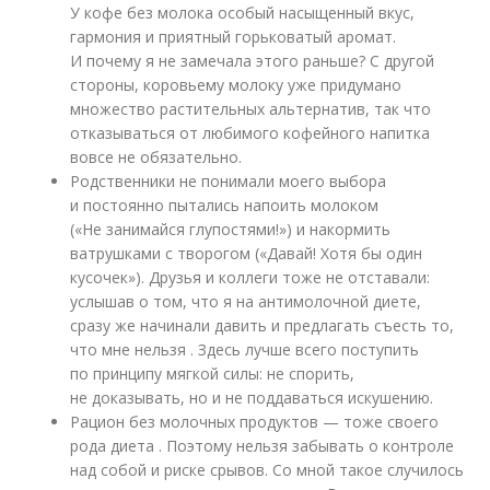
У кофе без молока особый насыщенный вкус,
гармония и приятный горьковатый аромат.
И почему я не замечала этого раньше? С другой
стороны, коровьему молоку уже придумано
множество растительных альтернатив, так что
отказываться от любимого кофейного напитка
вовсе не обязательно.
Родственники не понимали моего выбора
и постоянно пытались напоить молоком
(«Не занимайся глупостями!») и накормить
ватрушками с творогом («Давай! Хотя бы один
кусочек»). Друзья и коллеги тоже не отставали:
услышав о том, что я на антимолочной диете,
сразу же начинали давить и предлагать съесть то,
что мне нельзя . Здесь лучше всего поступить
по принципу мягкой силы: не спорить,
не доказывать, но и не поддаваться искушению.
Рацион без молочных продуктов — тоже своего
рода диета . Поэтому нельзя забывать о контроле
над собой и риске срывов. Со мной такое случилось