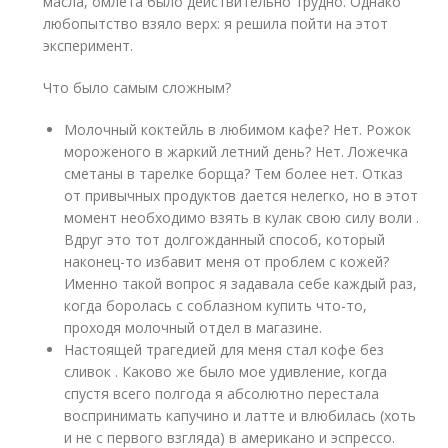
масла, омлета было действительно трудно. Однако
любопытство взяло верх: я решила пойти на этот
эксперимент.
Что было самым сложным?
Молочный коктейль в любимом кафе? Нет. Рожок
мороженого в жаркий летний день? Нет. Ложечка
сметаны в тарелке борща? Тем более нет. Отказ
от привычных продуктов дается нелегко, но в этот
момент необходимо взять в кулак свою силу воли .
Вдруг это тот долгожданный способ, который
наконец-то избавит меня от проблем с кожей?
Именно такой вопрос я задавала себе каждый раз,
когда боролась с соблазном купить что-то,
проходя молочный отдел в магазине.
Настоящей трагедией для меня стал кофе без
сливок . Каково же было мое удивление, когда
спустя всего полгода я абсолютно перестала
воспринимать капучино и латте и влюбилась (хоть
и не с первого взгляда) в американо и эспрессо.