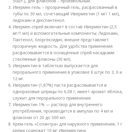
50шт.), для флаконов – произвольный.
Ивермек-гель – прозрачный гель, расфасованный в
тубы по 30 мл, сочетающий Ивермектин (1 мг/ 1 мл),
лидокаин и декспантенол.
Ивермек-спрей включает в состав Ивермектин (2,5
мг/1 мл) и вспомогательные компоненты: Лидокаин,
Пантенол, Хлоргексидин, внешне представляет
прозрачную жидкость. Для удобства применения
расфасовывается в оснащённые спрей-насадками
стеклянные флаконы (30 мл).
Ивермектин в таблетках выпускается для
перорального применения в упаковке 6 штук по 3, 6 и
12 мг.
Ивермектин (1,87%) паста расфасовывается в
одноразовые шприцы по 6,08 г, имеет аромат яблока,
служит для перорального применения.
Ивермектин 1% — раствор для внутреннего
употребления, производится в ампулах по 4 мл и
флаконах от 20 до 500 мл.
Крем-гель «Солантра» для наружного применения, 1 г
крема содержит 10 мг Ивермектина.