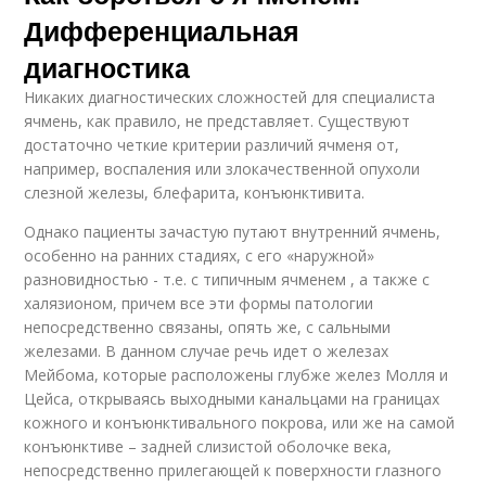
Дифференциальная
диагностика
Никаких диагностических сложностей для специалиста
ячмень, как правило, не представляет. Существуют
достаточно четкие критерии различий ячменя от,
например, воспаления или злокачественной опухоли
слезной железы, блефарита, конъюнктивита.
Однако пациенты зачастую путают внутренний ячмень,
особенно на ранних стадиях, с его «наружной»
разновидностью - т.е. с типичным ячменем , а также с
халязионом, причем все эти формы патологии
непосредственно связаны, опять же, с сальными
железами. В данном случае речь идет о железах
Мейбома, которые расположены глубже желез Молля и
Цейса, открываясь выходными канальцами на границах
кожного и конъюнктивального покрова, или же на самой
конъюнктиве – задней слизистой оболочке века,
непосредственно прилегающей к поверхности глазного