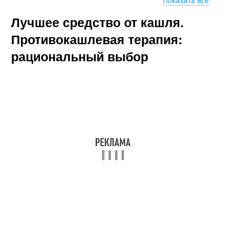
Показать все
Лучшее средство от кашля.
Отхаркивающие
Быстрое средство
средства
Противокашлевая терапия:
рациональный выбор