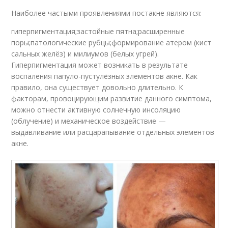
Наиболее частыми проявлениями постакне являются:
гиперпигментация;застойные пятна;расширенные
поры;патологические рубцы;формирование атером (кист
сальных желёз) и милиумов (белых угрей).
Гиперпигментация может возникать в результате
воспаления папуло-пустулёзных элементов акне. Как
правило, она существует довольно длительно. К
факторам, провоцирующим развитие данного симптома,
можно отнести активную солнечную инсоляцию
(облучение) и механическое воздействие —
выдавливание или расцарапывание отдельных элементов
акне.