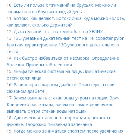
10.
Есть ли польза отжиманий на брусьях. Можно ли
заниматься на брусьях каждый день
11.
Ботокс, как делают. Ботокс лица: куда можно колоть,
как делают, сколько держится?
12.
Дыхательный тест на хеликобактер ХЕЛИК
13.
13С-уреазный дыхательный тест на Helicobacter pylori.
Краткая характеристика 13С-уреазного дыхательного
теста
14.
Как быстро избавиться от насморка. Определение
болезни. Причины заболевания
15.
Лимфатическая система на лице. Лимфатические
отеки кожи лица
16.
Рацион при сахарном диабете. Плюсы диеты при
сахарном диабете
17.
Зачем выпивать стакан воды утром натощак. Врач
Кононенко рассказала, зачем на самом деле нужно
выпивать с утра стакан воды натощак
18.
Диетическая тыквенно-творожная запеканка в
духовке. Творожно-тыквенная запеканка
19.
Когда можно заниматься спортом после увеличения