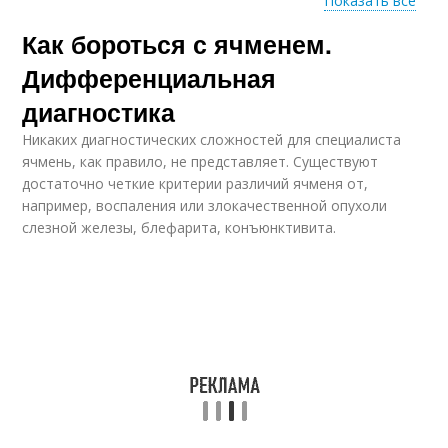
Показать все
Как бороться с ячменем.
Примочки для глаз
Капли от ячменя
Дифференциальная
диагностика
Никаких диагностических сложностей для специалиста
Ячмень на нижнем
Глазной ячмень
ячмень, как правило, не представляет. Существуют
веке
достаточно четкие критерии различий ячменя от,
например, воспаления или злокачественной опухоли
слезной железы, блефарита, конъюнктивита.
Компресс от ячменя
Ячмень на правом
Ячмень на левом
Приметы про ячмень