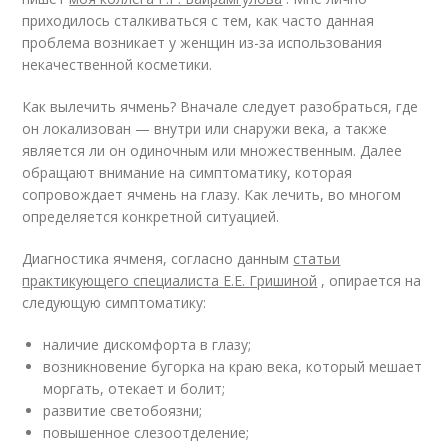
приходилось сталкиваться с тем, как часто данная
проблема возникает у женщин из-за использования
некачественной косметики.
Как вылечить ячмень? Вначале следует разобраться, где
он локализован — внутри или снаружи века, а также
является ли он одиночным или множественным. Далее
обращают внимание на симптоматику, которая
сопровождает ячмень на глазу. Как лечить, во многом
определяется конкретной ситуацией.
Диагностика ячменя, согласно данным
статьи
практикующего специалиста Е.Е. Гришиной
, опирается на
следующую симптоматику:
наличие дискомфорта в глазу;
возникновение бугорка на краю века, который мешает
моргать, отекает и болит;
развитие светобоязни;
повышенное слезоотделение;