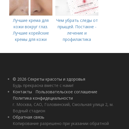
Лучшие крема для
Чем убрать следы от
кожи вокруг глаз.
прыщей. Постакне -
Лучшие корейские
лечение и
кремы для кожи
профилактика
вокруг глаз в 2022
году
© 2026 Секреты красоты и здоровья
Будь прекрасна вместе с нами!
Контакты
Пользовательское соглашение
Политика конфидециальности
г. Москва, САО, Головинский, Смольная улица 2, м.
Водный стадион
Обратная связь
Копирование разрешено при указании обратной