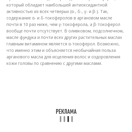
который обладает наибольшей антиоксидантной
активностью из всех четверых (α-, δ-, γ- и β-). Так,
содержание α- и δ-токоферолов в аргановом масле
почти в 10 раз ниже, чем γ-токоферола, а β-токоферол
вообще почти отсутствует. В оливковом, подсолнечном,
масле фундука и почти всех других растительных маслах
главным витамином является α-токоферол. Возможно,
что именно этим и объясняется необычайная польза
арганового масла для исцеления волос и оздоровления
кожи головы по сравнению с другими маслами.