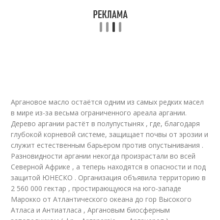
Аргановое масло остаётся одним из самых редких масел
в мире из-за весьма ограниченного ареала аргании.
Дерево аргании растёт в полупустынях , где, благодаря
глубокой корневой системе, защищает почвы от эрозии и
служит естественным барьером против опустынивания .
Разновидности аргании некогда произрастали во всей
Северной Африке , а теперь находятся в опасности и под
защитой ЮНЕСКО . Организация объявила территорию в
2 560 000 гектар , простирающуюся на юго-западе
Марокко от Атлантического океана до гор Высокого
Атласа и Антиатласа , Аргановым биосферным