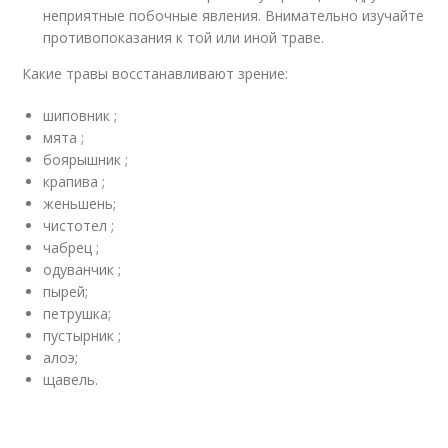
неприятные побочные явления. Внимательно изучайте
противопоказания к той или иной траве.
Какие травы восстанавливают зрение:
шиповник ;
мята ;
боярышник ;
крапива ;
женьшень;
чистотел ;
чабрец ;
одуванчик ;
пырей;
петрушка;
пустырник ;
алоэ;
щавель.