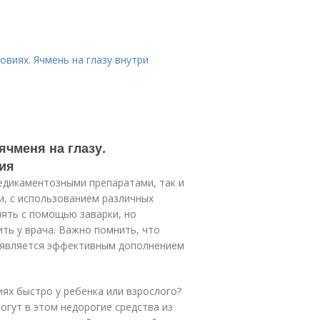
овиях. Ячмень на глазу внутри
ячменя на глазу.
ия
едикаментозными препаратами, так и
, с использованием различных
нять с помощью заварки, но
ть у врача. Важно помнить, что
 является эффективным дополнением
иях быстро у ребенка или взрослого?
огут в этом недорогие средства из