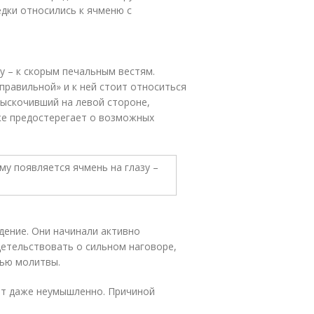
дки относились к ячменю с
у – к скорым печальным вестям.
правильной» и к ней стоит относиться
ыскочивший на левой стороне,
кже предостерегает о возможных
дение. Они начинали активно
детельствовать о сильном наговоре,
щью молитвы.
ит даже неумышленно. Причиной