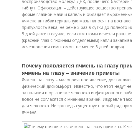
воспроизводство молекул ДНК, после чего бактерии
гибнут. Офлоксацин – действующее вещество препар
форме глазной мази и капель и обладает выраженны
ячмене антибактериальную мазь наносят на воспален
припухлость века, не реже 3 раз в сутки до полного 
5 дней даже в случае, если симптомы исчезли раньш
(красный глаз с гнойным отделяемым) капли закапыва
исчезновения симптомов, не менее 5 дней подряд.
Почему появляется ячмень на глазу при
ячмень на глазу – значение приметы
Ячмень на глазу – малоприятное явление, доставляющ
физический дискомфорт. Известно, что этот недуг не
за наличия в организме человека инфекционного заб
вовсе не согласятся с мнением врачей. Издревле та
для человека. Не зря ведь существует целый ряд при
ячменя.