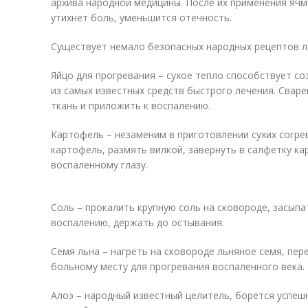
архива народной медицины. После их применения яч
утихнет боль, уменьшится отечность.
Существует немало безопасных народных рецептов ле
Яйцо для прогревания – сухое тепло способствует со
из самых известных средств быстрого лечения. Сваре
ткань и приложить к воспалению.
Картофель – незаменим в приготовлении сухих согр
картофель, размять вилкой, завернуть в салфетку к
воспаленному глазу.
Соль – прокалить крупную соль на сковороде, засып
воспалению, держать до остывания.
Семя льна – нагреть на сковороде льняное семя, пер
больному месту для прогревания воспаленного века.
Алоэ – народный известный целитель, борется успеш