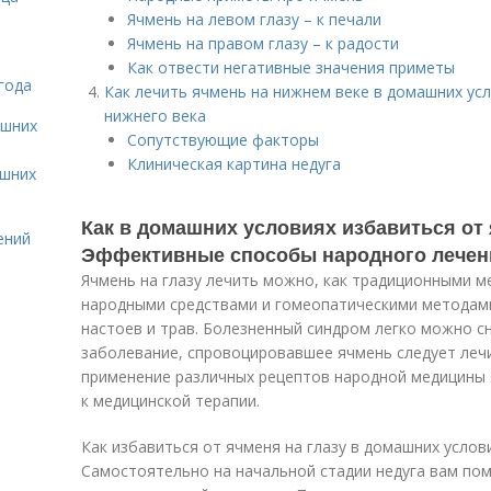
Ячмень на левом глазу – к печали
Ячмень на правом глазу – к радости
Как отвести негативные значения приметы
года
Как лечить ячмень на нижнем веке в домашних усл
нижнего века
ашних
Сопутствующие факторы
Клиническая картина недуга
ашних
Как в домашних условиях избавиться от 
ений
Эффективные способы народного лечен
Ячмень на глазу лечить можно, как традиционными м
народными средствами и гомеопатическими методами
настоев и трав. Болезненный синдром легко можно с
заболевание, спровоцировавшее ячмень следует лечи
применение различных рецептов народной медицины
к медицинской терапии.
Как избавиться от ячменя на глазу в домашних услов
Самостоятельно на начальной стадии недуга вам пом