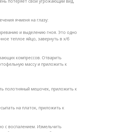
мень потеряет свой угрожающий вид,
чения ячменя на глазу:
зреванию и выделению гноя. Это одно
нное теплое яйцо, завернуть в х/б
евающих компрессов. Отварить
артофельную массу и приложить к
ать полотняный мешочек, приложить к
есыпать на платок, приложить к
но с воспалением. Измельчить