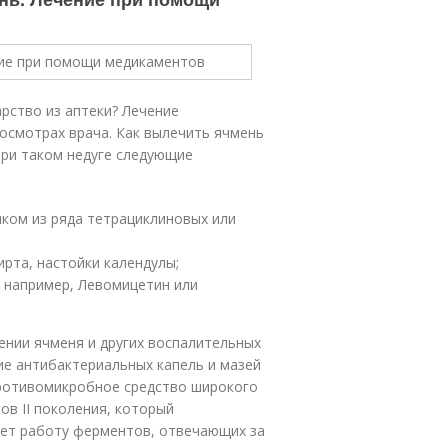
арство из аптеки? Лечение
осмотрах врача. Как вылечить ячмень
при таком недуге следующие
ком из ряда тетрациклиновых или
рта, настойки календулы;
аз например, Левомицетин или
нии ячменя и других­ воспалительных
е­­ антибактериальных капель и мазей
противомикробное средство широкого
ов II поколения, который
ует работу ферментов, отвечающих за