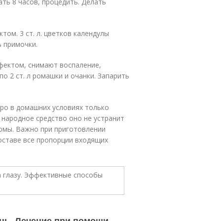
ать 8 часов, процедить. Делать
ом. 3 ст. л. цветков календулы
ь примочки.
ектом, снимают воспаление,
о 2 ст. л ромашки и очанки. Запарить
тро в домашних условиях только
 народное средство оно не устранит
томы. Важно при приготовлении
оставе все пропорции входящих
ень. Лечение при помощи