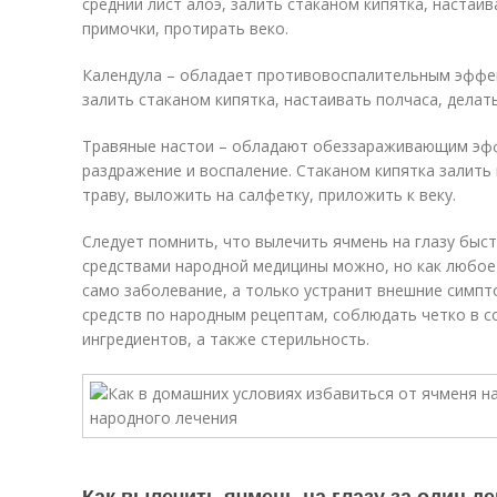
средний лист алоэ, залить стаканом кипятка, настаив
примочки, протирать веко.
Календула – обладает противовоспалительным эффект
залить стаканом кипятка, настаивать полчаса, делат
Травяные настои – обладают обеззараживающим эфф
раздражение и воспаление. Стаканом кипятка залить п
траву, выложить на салфетку, приложить к веку.
Следует помнить, что вылечить ячмень на глазу быс
средствами народной медицины можно, но как любое
само заболевание, а только устранит внешние симп
средств по народным рецептам, соблюдать четко в с
ингредиентов, а также стерильность.
Как вылечить ячмень на глазу за один д