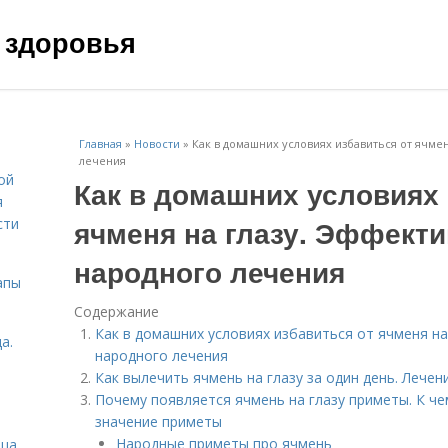
 здоровья
Главная
»
Новости
»
Как в домашних условиях избавиться от ячме
лечения
ой
Как в домашних условиях 
я
ячменя на глазу. Эффект
сти
народного лечения
апы
Содержание
Как в домашних условиях избавиться от ячменя н
а.
народного лечения
Как вылечить ячмень на глазу за один день. Леч
Почему появляется ячмень на глазу приметы. К че
значение приметы
Народные приметы про ячмень
ица