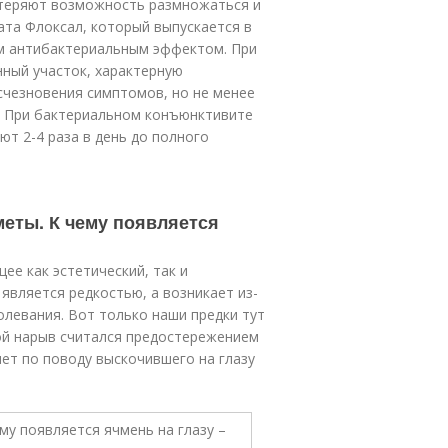
 теряют возможность размножаться и
ата Флоксал, который выпускается в
м антибактериальным эффектом. При
ный участок, характерную
исчезновения симптомов, но не менее
е. При бактериальном конъюнктивите
ют 2-4 раза в день до полного
меты. К чему появляется
ее как эстетический, так и
 является редкостью, а возникает из-
олевания. Вот только наши предки тут
кой нарыв считался предостережением
мет по поводу выскочившего на глазу