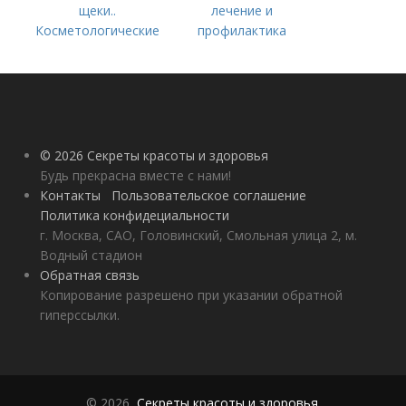
щеки..
лечение и
Косметологические
профилактика
процедуры
© 2026 Секреты красоты и здоровья
Будь прекрасна вместе с нами!
Контакты
Пользовательское соглашение
Политика конфидециальности
г. Москва, САО, Головинский, Смольная улица 2, м.
Водный стадион
Обратная связь
Копирование разрешено при указании обратной
гиперссылки.
© 2026,
Секреты красоты и здоровья
.