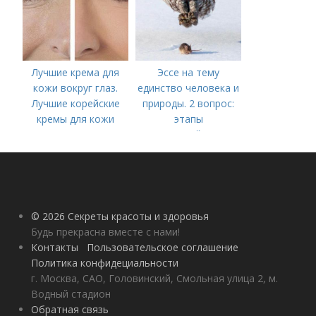
Лучшие крема для
Эссе на тему
кожи вокруг глаз.
единство человека и
Лучшие корейские
природы. 2 вопрос:
кремы для кожи
этапы
вокруг глаз в 2022
взаимодействия
году
природного и
социального бытия
человека.
© 2026 Секреты красоты и здоровья
Будь прекрасна вместе с нами!
Контакты
Пользовательское соглашение
Политика конфидециальности
г. Москва, САО, Головинский, Смольная улица 2, м.
Водный стадион
Обратная связь