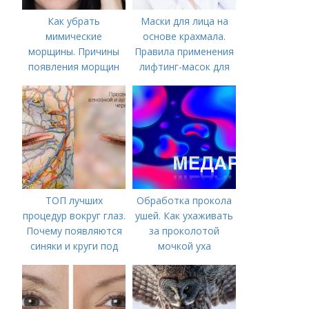
Как убрать
Маски для лица на
мимические
основе крахмала.
морщины. Причины
Правила применения
появления морщин
лифтинг-масок для
вокруг рта
лица из крахмала
ТОП лучших
Обработка прокола
процедур вокруг глаз.
ушей. Как ухаживать
Почему появляются
за проколотой
синяки и круги под
мочкой уха
глазами?